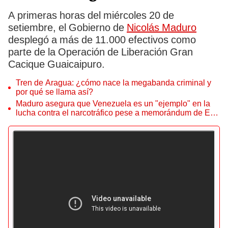
A primeras horas del miércoles 20 de
setiembre, el Gobierno de
Nicolás Maduro
desplegó a más de 11.000 efectivos como
parte de la Operación de Liberación Gran
Cacique Guaicaipuro.
Tren de Aragua: ¿cómo nace la megabanda criminal y
por qué se llama así?
Maduro asegura que Venezuela es un "ejemplo" en la
lucha contra el narcotráfico pese a memorándum de EE.
UU.