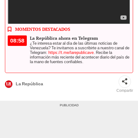
Se desplegó un plantel aproximado de 11.000 efectivos. Foto:
composición LR de Alvaro Lozano/EFE/AFP
MOMENTOS DESTACADOS
La República ahora en Telegram
08:58
¿Te interesa estar al día de las últimas noticias de
Venezuela? Te invitamos a suscribirte a nuestro canal de
Telegram:
https://t.me/larepublicave
. Recibe la
información más reciente del acontecer diario del país de
la mano de fuentes confiables.
La República
Compartir