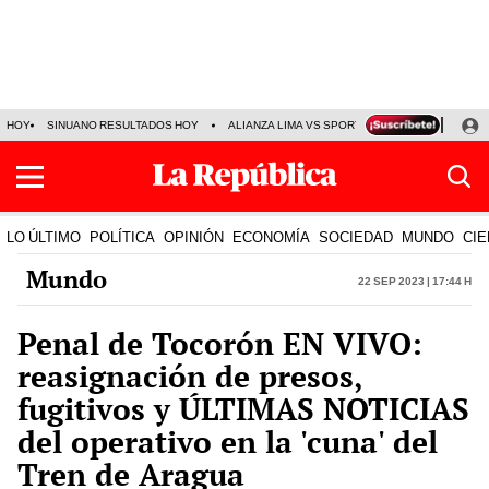
HOY
SINUANO RESULTADOS HOY
ALIANZA LIMA VS SPORT BOYS
JORGE MES
LO ÚLTIMO
POLÍTICA
OPINIÓN
ECONOMÍA
SOCIEDAD
MUNDO
CIE
Mundo
22 Sep 2023 | 17:44 h
Penal de Tocorón EN VIVO:
reasignación de presos,
fugitivos y ÚLTIMAS NOTICIAS
del operativo en la 'cuna' del
Tren de Aragua