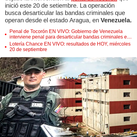
inició este 20 de setiembre. La operación
busca desarticular las bandas criminales que
operan desde el estado Aragua, en
Venezuela.
Penal de Tocorón EN VIVO: Gobierno de Venezuela
interviene penal para desarticular bandas criminales en
Aragua
Lotería Chance EN VIVO: resultados de HOY, miércoles
20 de septiembre