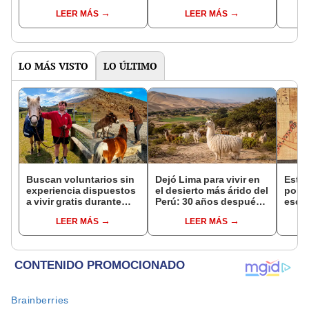
penal para desarticular
septiembre
sept
LEER MÁS
LEER MÁS
bandas criminales en
Aragua
LO MÁS VISTO
LO ÚLTIMO
Buscan voluntarios sin
Dejó Lima para vivir en
Esta 
experiencia dispuestos
el desierto más árido del
por l
a vivir gratis durante
Perú: 30 años después,
escar
una semana: para
su rebaño de llamas
en un
LEER MÁS
LEER MÁS
cuidar caballos, burros
creó un sorprendente
antig
y otros animales
ecosistema
respu
rescatados en un
sorp
refugio por 2 horas