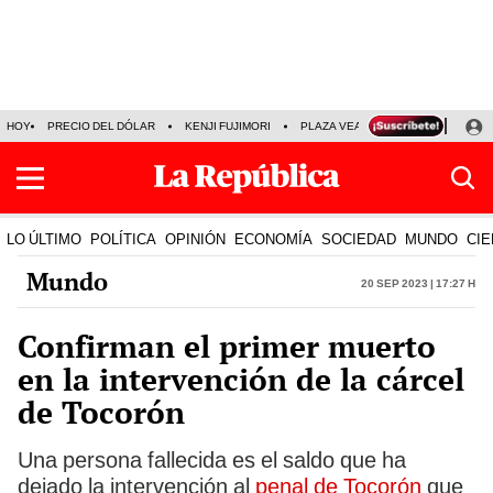
HOY
PRECIO DEL DÓLAR
KENJI FUJIMORI
PLAZA VEA
FERIADOS
KE
LO ÚLTIMO
POLÍTICA
OPINIÓN
ECONOMÍA
SOCIEDAD
MUNDO
CIE
Mundo
20 Sep 2023 | 17:27 h
Confirman el primer muerto
en la intervención de la cárcel
de Tocorón
Una persona fallecida es el saldo que ha
dejado la intervención al
penal de Tocorón
que