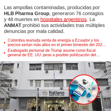
Las ampollas contaminadas, producidas por
HLB Pharma Group
, generaron 76 contagios
y 48 muertes en
hospitales argentinos
. La
ANMAT
prohibió sus actividades tras múltiples
denuncias por mala calidad.
Colombia reanuda venta de energía a Ecuador y los
precios serían más altos en el primer trimestre del 2027,
según Cenace
Exabogado personal de Trump asume como fiscal
general de EE. UU. pese a posible politización del
Departamento de Justicia