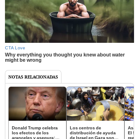
NOTAS RELACIONADAS
Donald Trump celebra
Los centros de
Asamb
los efectos de los
distribución de ayuda
El Sa
aranceles y asegura:
de Israel en Gaza son
reele