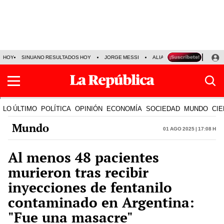
HOY
SINUANO RESULTADOS HOY
JORGE MESSI
ALIANZA LIMA VS SPORT BO
LO ÚLTIMO
POLÍTICA
OPINIÓN
ECONOMÍA
SOCIEDAD
MUNDO
CIE
Mundo
01 Ago 2025 | 17:08 h
Al menos 48 pacientes
murieron tras recibir
inyecciones de fentanilo
contaminado en Argentina:
"Fue una masacre"