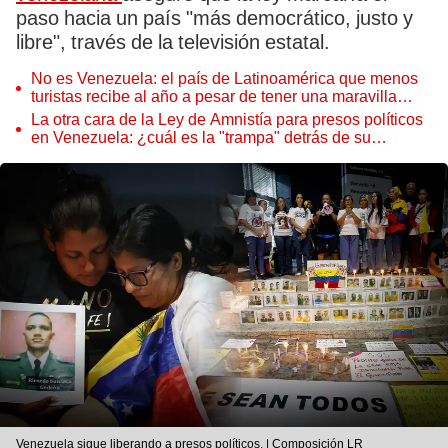
paso hacia un país "más democrático, justo y
libre", través de la televisión estatal.
No es Venezuela: el país de Latinoamérica que menos
turistas recibe al año a pesar de tener una maravilla
natural
La otra cara de la Ley de Amnistía para presos políticos
en Venezuela: ¿cuál es la "trampa" detrás de su
inesperada aprobación?
Venezuela sigue liberando a presos políticos. | Composición LR