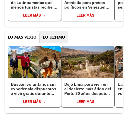
de Latinoamérica que
Amnistía para presos
polít
menos turistas recibe al
políticos en Venezuela:
sean 
año a pesar de tener una
¿cuál es la "trampa"
dere
LEER MÁS
LEER MÁS
maravilla natural
detrás de su inesperada
encu
aprobación?
de d
LO MÁS VISTO
LO ÚLTIMO
Buscan voluntarios sin
Dejó Lima para vivir en
La Gu
experiencia dispuestos
el desierto más árido del
entra
a vivir gratis durante
Perú: 30 años después,
vuelv
una semana: para
su rebaño de llamas
desas
LEER MÁS
LEER MÁS
cuidar caballos, burros
creó un sorprendente
años
y otros animales
ecosistema
geogr
rescatados en un
refugio por 2 horas