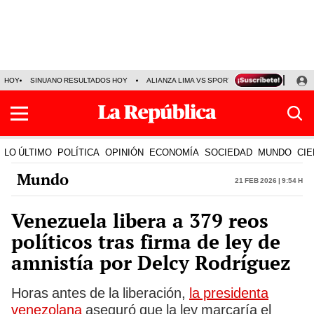
HOY
SINUANO RESULTADOS HOY
ALIANZA LIMA VS SPORT BOYS
JORGE MES
LO ÚLTIMO
POLÍTICA
OPINIÓN
ECONOMÍA
SOCIEDAD
MUNDO
CIE
Mundo
21 Feb 2026 | 9:54 h
Venezuela libera a 379 reos
políticos tras firma de ley de
amnistía por Delcy Rodríguez
Horas antes de la liberación,
la presidenta
venezolana
aseguró que la ley marcaría el