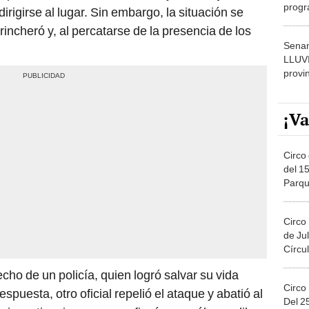
progr
irigirse al lugar. Sin embargo, la situación se
dónde
rincheró y, al percatarse de la presencia de los
Senam
LLUV
provi
¡Va
Circo 
del 15
Parqu
Migue
Circo
de Jul
Círcul
cho de un policía, quien logró salvar su vida
Circo
espuesta, otro oficial repelió el ataque y abatió al
Del 2