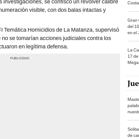
 investigaciones, se confiscó un revólver calibre
Costa
meración visible, con dos balas intactas y
Gran 
del 10
UFI Temática Homicidios de La Matanza, supervisó
en el
 no se tomarían acciones judiciales contra los
ctuaron en legítima defensa.
La Ca
17 de 
Mega 
Ju
Maste
palab
nuest
Solita
de ca