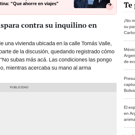
Te 
ina: “Que ahorre en viajes"
¡No m
spara contra su inquilino en
su pa
Carlos
progr
 una vivienda ubicada en la calle Tomás Valle,
que t
Méxic
r parte de la discusión, quedando registrado cómo
Argent
"No subas más acá. Las condiciones las pongo
de ec
ado, mientras acercaba su mano al arma
del m
Presu
captu
Bolivi
la ob
desn
El ex
en Ar
anima
bosqu
Patag