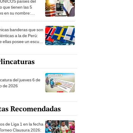
 ÚNICOS países del
 que tienen las 5
es en su nombre:
ca cuenta con uno
nicas banderas que son
dénticas a la de Perú:
e ellas posee un escudo
imilar
lincaturas
ncatura del jueves 6 de
o de 2026
tas Recomendadas
os de Liga 1 en la fecha
 Torneo Clausura 2026: