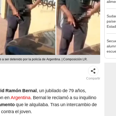
alimen
divor
un pr
Sudam
paíse
Estad
de oro
mund
Secue
alumn
escue
50 es
a ser detenido por la policía de Argentina. | Composición LR.
escap
Compartir
id Ramón Bernal
, un jubilado de 79 años,
ión en
Argentina
. Bernal le reclamó a su inquilino
amento
que le alquilaba. Tras un intercambio de
contra el joven.