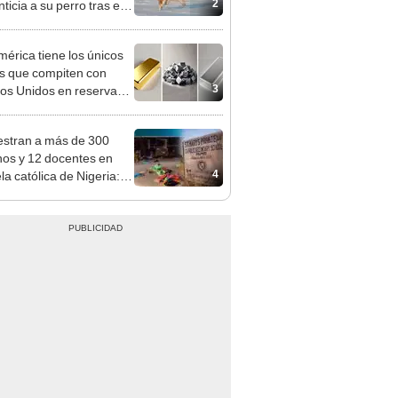
2
ticia a su perro tras el
cio: el caso que marca
ecedente
érica tiene los únicos
s que compiten con
3
os Unidos en reservas
, plata y litio en el
o
stran a más de 300
os y 12 docentes en
4
la católica de Nigeria:
colares lograron
ar de "terroristas"