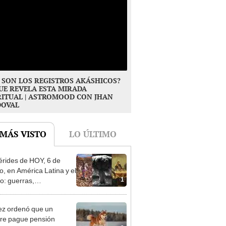
 SON LOS REGISTROS AKÁSHICOS?
UE REVELA ESTA MIRADA
RITUAL | ASTROMOOD CON JHAN
DOVAL
 MÁS VISTO
LO ÚLTIMO
rides de HOY, 6 de
o, en América Latina y el
1
: guerras,
brimientos y
ientos
ez ordenó que un
re pague pensión