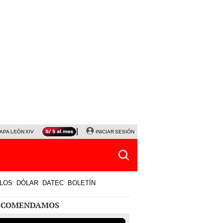
APA LEÓN XIV
NALDY SALDAÑA
INICIAR SESIÓN
LA BELLA LUZ
MAGALY MEDINA
HORÓS
LOS
DÓLAR
DATEC
BOLETÍN
ECOMENDAMOS