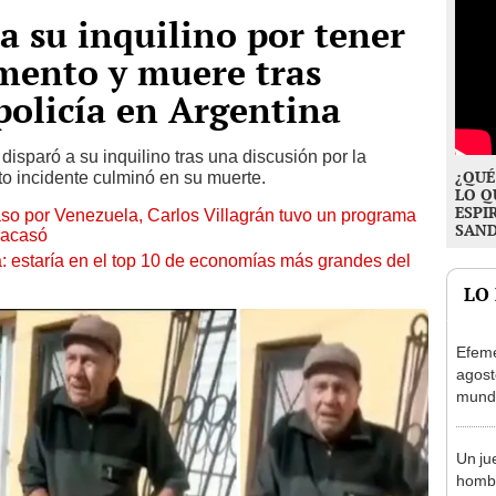
a su inquilino por tener
mento y muere tras
 policía en Argentina
l
disparó a su inquilino tras una discusión por la
¿QUÉ
to incidente culminó en su muerte.
LO Q
ESPI
so por Venezuela, Carlos Villagrán tuvo un programa
SAN
racasó
a: estaría en el top 10 de economías más grandes del
LO
Efemé
agost
mundo
descu
nacim
Un ju
homb