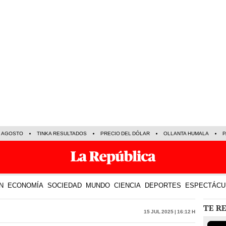
E AGOSTO
TINKA RESULTADOS
PRECIO DEL DÓLAR
OLLANTA HUMALA
P
N
ECONOMÍA
SOCIEDAD
MUNDO
CIENCIA
DEPORTES
ESPECTÁCU
TE R
15 Jul 2025 | 16:12 h