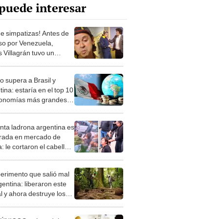
puede interesar
e simpatizas! Antes de
so por Venezuela,
 Villagrán tuvo un
ama propio en Argentina
ambién fracasó
o supera a Brasil y
ina: estaría en el top 10
onomías más grandes
undo en 2030
nta ladrona argentina es
rada en mercado de
a: le cortaron el cabello y
ligaron a caminar
uda
perimento que salió mal
gentina: liberaron este
l y ahora destruye los
es milenarios de la
onia