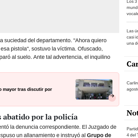
Los 3
mundo
vocal
Améri
Las ú
casi i
 la suciedad del departamento. "Ahora quiero
una d
sa pistola", sostuvo la víctima. Ofuscado,
muy s
ró al suelo. Ante tal advertencia, el inquilino
Car
Carli
agost
 mayor tras discutir por
No
abatido por la policía
entó la denuncia correspondiente. El Juzgado de
Partid
spuso un allanamiento e instruyó al
Grupo de
4 del