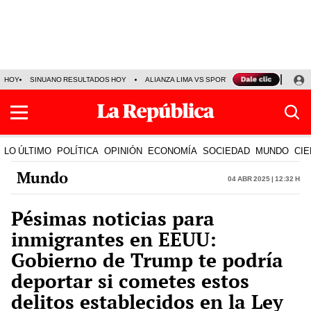
HOY
SINUANO RESULTADOS HOY
ALIANZA LIMA VS SPORT BOYS
JORGE MES
LO ÚLTIMO
POLÍTICA
OPINIÓN
ECONOMÍA
SOCIEDAD
MUNDO
CIE
Mundo
04 Abr 2025 | 12:32 h
Pésimas noticias para
inmigrantes en EEUU:
Gobierno de Trump te podría
deportar si cometes estos
delitos establecidos en la Ley