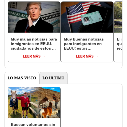
Muy malas noticias para
Muy buenas noticias
El in
inmigrantes en EEUU:
para inmigrantes en
que l
ciudadanos de estos 4
EEUU: estos
recur
países no podrán
ciudadanos pueden
la na
LEER MÁS
LEER MÁS
obtener la Green Card
obtener la Green Card si
reint
por esta razón
realizan esta actividad
asno 
convi
en un
vida
LO MÁS VISTO
LO ÚLTIMO
Buscan voluntarios sin