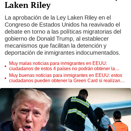
Laken Riley
La aprobación de la Ley Laken Riley en el
Congreso de Estados Unidos ha reavivado el
debate en torno a las políticas migratorias del
gobierno de Donald Trump, al establecer
mecanismos que facilitan la detención y
deportación de inmigrantes indocumentados.
Muy malas noticias para inmigrantes en EEUU:
ciudadanos de estos 4 países no podrán obtener la
Green Card por esta razón
Muy buenas noticias para inmigrantes en EEUU: estos
ciudadanos pueden obtener la Green Card si realizan
esta actividad