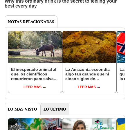
NOTAS RELACIONADAS
El inesperado animal al
La Amazonía escondía
Las 
que los científicos
algo tan grande que ni
que s
recurrieron para salvar
cinco siglos de
la de
la naturaleza: la
exploraciones lograron
pose
LEER MÁS
LEER MÁS
reintroducción de un
encontrarlo: el hallazgo
simil
asno salvaje está
podría cambiar todo lo
convirtiendo el desierto
que se sabía sobre su
en un paisaje con más
pasado
vida
LO MÁS VISTO
LO ÚLTIMO