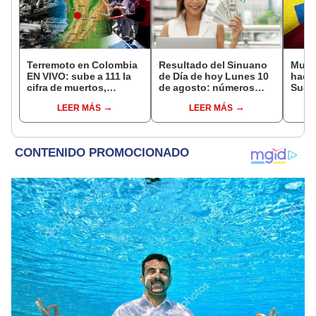
Terremoto en Colombia
Resultado del Sinuano
Muje
EN VIVO: sube a 111 la
de Día de hoy Lunes 10
hace 
cifra de muertos,
de agosto: números
Sueci
heridos y últimas
ganadores de la lotería
en bu
LEER MÁS
LEER MÁS
medidas de Abelardo de
de Colombia
bioló
la Espriella
encon