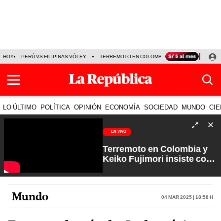
HOY
PERÚ VS FILIPINAS VÓLEY
TERREMOTO EN COLOMBIA EN VIVO
CÁMARA
LO ÚLTIMO
POLÍTICA
OPINIÓN
ECONOMÍA
SOCIEDAD
MUNDO
CIE
EN VIVO
Terremoto en Colombia y
Keiko Fujimori insiste con
los feriados | Que No Se Te
Olvide con Carlos Cornejo
Mundo
04 Mar 2025 | 18:58 h