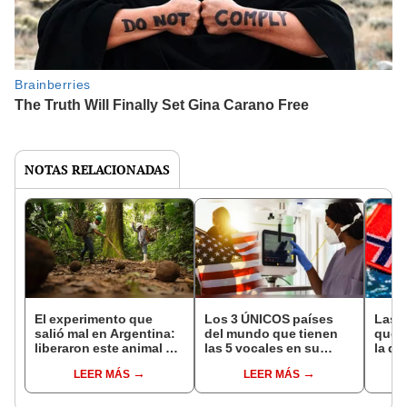
NOTAS RELACIONADAS
El experimento que
Los 3 ÚNICOS países
Las 
salió mal en Argentina:
del mundo que tienen
que s
liberaron este animal y
las 5 vocales en su
la de
ahora destruye los
nombre: América cuenta
pose
LEER MÁS
LEER MÁS
bosques milenarios de
con uno
simil
la Patagonia