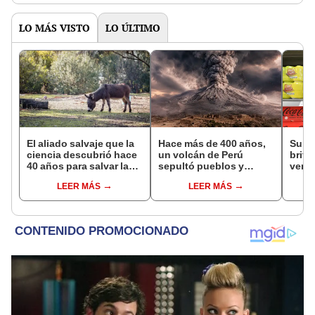
LO MÁS VISTO
LO ÚLTIMO
El aliado salvaje que la
Hace más de 400 años,
Supe
ciencia descubrió hace
un volcán de Perú
britá
40 años para salvar la
sepultó pueblos y
venta
naturaleza: la
provocó uno de los
desa
LEER MÁS
LEER MÁS
reintroducción de un
veranos más fríos de la
asno salvaje está
historia: sigue bajo
convirtiendo el desierto
monitoreo
en un paisaje con más
vida