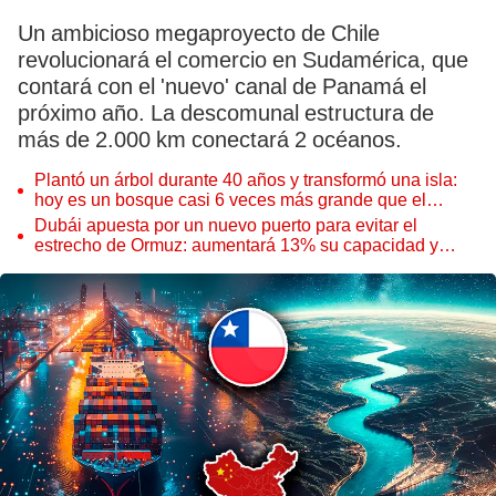
Un ambicioso megaproyecto de Chile
revolucionará el comercio en Sudamérica, que
contará con el 'nuevo' canal de Panamá el
próximo año. La descomunal estructura de
más de 2.000 km conectará 2 océanos.
Plantó un árbol durante 40 años y transformó una isla:
hoy es un bosque casi 6 veces más grande que el
Parque de las Leyendas
Dubái apuesta por un nuevo puerto para evitar el
estrecho de Ormuz: aumentará 13% su capacidad y
reforzará el comercio mundial