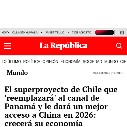
HOY
OLLANTA HUMALA
JANET TELLO
7 DE AGOSTO
TINKA RESULTADOS
LO ÚLTIMO
POLÍTICA
OPINIÓN
ECONOMÍA
SOCIEDAD
MUNDO
CIE
Mundo
24 Feb 2025 | 13:28 h
El superproyecto de Chile que
'reemplazará' al canal de
Panamá y le dará un mejor
acceso a China en 2026:
crecerá su economía