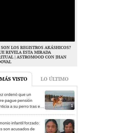
 SON LOS REGISTROS AKÁSHICOS?
UE REVELA ESTA MIRADA
RITUAL | ASTROMOOD CON JHAN
DOVAL
 MÁS VISTO
LO ÚLTIMO
ez ordenó que un
re pague pensión
1
ticia a su perro tras el
cio: el caso que marca
ecedente
monio infantil forzado:
s son acusados de