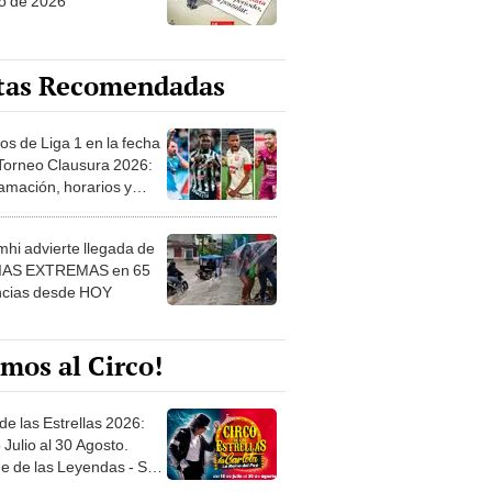
o de 2026
tas Recomendadas
os de Liga 1 en la fecha
 Torneo Clausura 2026:
amación, horarios y
 ver
hi advierte llegada de
IAS EXTREMAS en 65
ncias desde HOY
mos al Circo!
de las Estrellas 2026:
 Julio al 30 Agosto.
e de las Leyendas - San
l