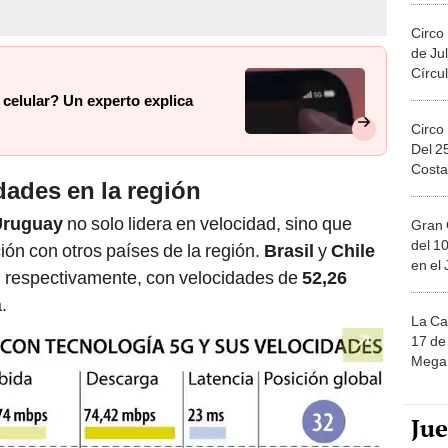
Circo
de Jul
Círcul
celular? Un experto explica
Circo
Del 2
Costa
dades en la región
Uruguay
no solo lidera en velocidad, sino que
Gran 
del 10
ón con otros países de la región.
Brasil
y
Chile
en el
r, respectivamente, con velocidades de
52,26
.
La Ca
17 de 
Mega 
Ju