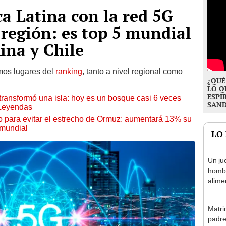
ca Latina con la red 5G
 región: es top 5 mundial
ina y Chile
mos lugares del
ranking
, tanto a nivel regional como
¿QUÉ
LO Q
ESPI
transformó una isla: hoy es un bosque casi 6 veces
SAN
 Leyendas
o para evitar el estrecho de Ormuz: aumentará 13% su
 mundial
LO
Un ju
homb
alimen
divor
un pr
Matri
padre