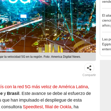
vende
mayo
El ali
cienc
años 
natur
de un
Las p
convi
Egipt
paisa
enter
revel
r la velocidad 5G en la región. Foto: America Digital News.
arcos
tumb
Compartir
ís con la red 5G más veloz de América Latina
,
le
y
Brasil
. Este avance se debe al esfuerzo de
 que han impulsado el despliegue de esta
a consultora
Speedtest, filial de Ookla
, ha