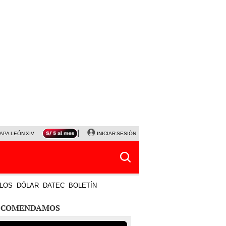
APA LEÓN XIV
NALDY SALDAÑA
INICIAR SESIÓN
LA BELLA LUZ
MAGALY MEDINA
HORÓS
LOS
DÓLAR
DATEC
BOLETÍN
ECOMENDAMOS