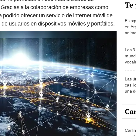
Te 
a. Gracias a la colaboración de empresas como
ha podido ofrecer un servicio de internet móvil de
El ex
 de usuarios en dispositivos móviles y portátiles.
en Ar
anima
bosqu
Patag
Los 3
mundo
vocal
Améri
Las ú
casi i
una d
muy s
Car
Carli