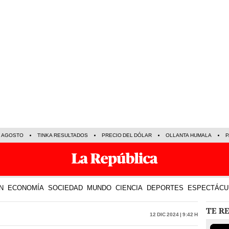
E AGOSTO
TINKA RESULTADOS
PRECIO DEL DÓLAR
OLLANTA HUMALA
P
N
ECONOMÍA
SOCIEDAD
MUNDO
CIENCIA
DEPORTES
ESPECTÁCU
TE R
12 Dic 2024 | 9:42 h