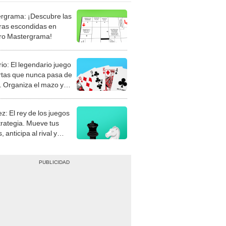
rgrama: ¡Descubre las
ras escondidas en
ro Mastergrama!
rio: El legendario juego
rtas que nunca pasa de
 Organiza el mazo y
stra tu habilidad.
z: El rey de los juegos
trategia. Mueve tus
, anticipa al rival y
gue el jaque mate.