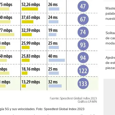
Maste
palab
nuest
Solita
de ca
moda.
demue
Ajedre
de es
piezas
consi
gía 5G y sus velocidades. Foto: Speedtest Global Index 2023