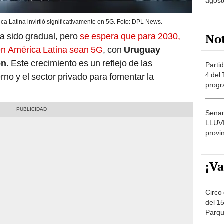
agost
a Latina invirtió significativamente en 5G. Foto: DPL News.
No
a sido gradual, pero
se espera que para 2030,
en América Latina sean 5G
, con
Uruguay
n.
Este crecimiento es un reflejo de las
Partid
4 del
rno y el sector privado para fomentar la
progr
dónde
Senam
LLUV
provi
¡Va
Circo 
del 15
Parqu
Migue