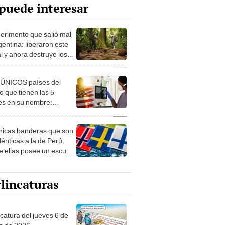
puede interesar
perimento que salió mal
gentina: liberaron este
l y ahora destruye los
es milenarios de la
onia
 ÚNICOS países del
 que tienen las 5
es en su nombre:
ca cuenta con uno
nicas banderas que son
dénticas a la de Perú:
e ellas posee un escudo
imilar
lincaturas
ncatura del jueves 6 de