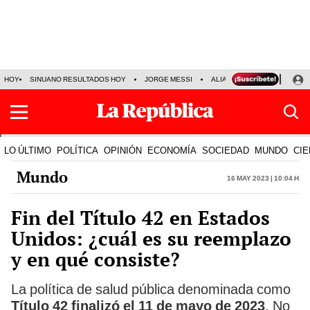
HOY
SINUANO RESULTADOS HOY
JORGE MESSI
ALIANZA LIMA VS SPORT BO
LO ÚLTIMO
POLÍTICA
OPINIÓN
ECONOMÍA
SOCIEDAD
MUNDO
CIE
Mundo
16 May 2023 | 10:04 h
Fin del Título 42 en Estados
Unidos: ¿cuál es su reemplazo
y en qué consiste?
La política de salud pública denominada como
Título 42 finalizó el 11 de mayo de 2023
. No