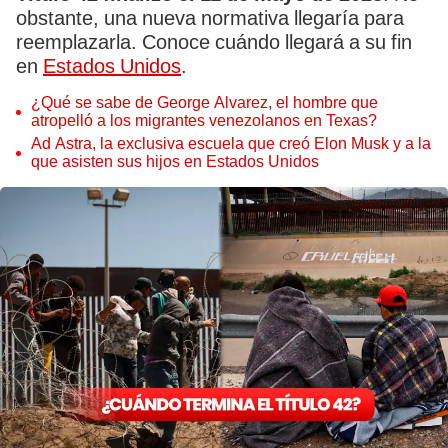
obstante, una nueva normativa llegaría para
reemplazarla. Conoce cuándo llegará a su fin
en
Estados Unidos
.
¿Qué se sabe de George Alvarez, el hombre que
atropelló a los migrantes venezolanos en Texas?
Ad Astra, la exclusiva escuela que creó Elon Musk y a la
que asisten sus hijos en Estados Unidos