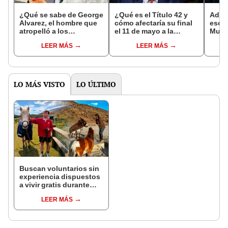
¿Qué se sabe de George
¿Qué es el Título 42 y
Ad As
Alvarez, el hombre que
cómo afectaría su final
escue
atropelló a los
el 11 de mayo a la
Musk 
migrantes venezolanos
migración a EE. UU.?
sus h
LEER MÁS
LEER MÁS
en Texas?
Unid
LO MÁS VISTO
LO ÚLTIMO
Buscan voluntarios sin
experiencia dispuestos
a vivir gratis durante
una semana: para
LEER MÁS
cuidar caballos, burros
y otros animales
rescatados en un
refugio por 2 horas