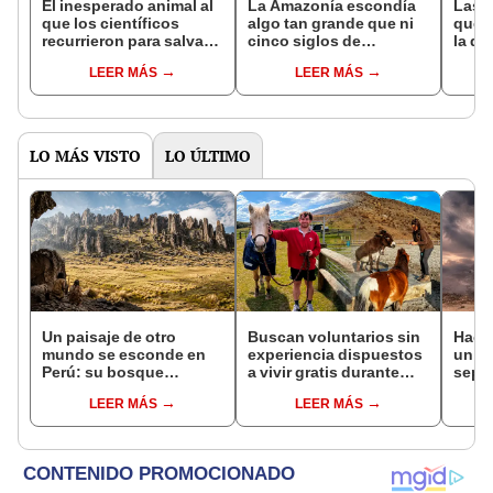
El inesperado animal al
La Amazonía escondía
Las 
que los científicos
algo tan grande que ni
que s
recurrieron para salvar
cinco siglos de
la de
la naturaleza: la
exploraciones lograron
pose
LEER MÁS
LEER MÁS
reintroducción de un
encontrarlo: el hallazgo
simil
asno salvaje está
podría cambiar todo lo
convirtiendo el desierto
que se sabía sobre su
en un paisaje con más
pasado
vida
LO MÁS VISTO
LO ÚLTIMO
Un paisaje de otro
Buscan voluntarios sin
Hace
mundo se esconde en
experiencia dispuestos
un vo
Perú: su bosque
a vivir gratis durante
sepul
volcánico refugió a los
una semana: para
prov
LEER MÁS
LEER MÁS
primeros cazadores
cuidar caballos, burros
veran
andinos hace 10.000
y otros animales
histo
años
rescatados en un
moni
refugio por 2 horas