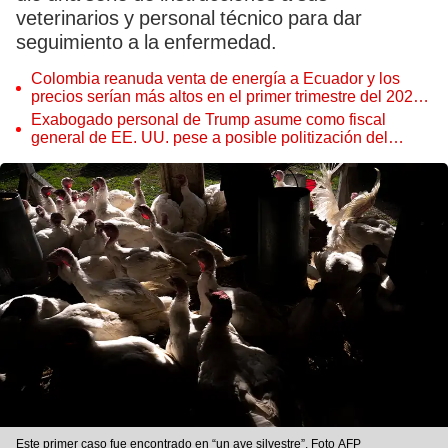
veterinarios y personal técnico para dar
seguimiento a la enfermedad.
Colombia reanuda venta de energía a Ecuador y los
precios serían más altos en el primer trimestre del 2027,
según Cenace
Exabogado personal de Trump asume como fiscal
general de EE. UU. pese a posible politización del
Departamento de Justicia
Este primer caso fue encontrado en “un ave silvestre”. Foto AFP