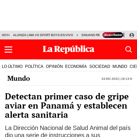
HOY
ALIANZA LIMA VS SPORT BOYS EN VIVO
SINUANO RESULTADOS HOY
JO
LO ÚLTIMO
POLÍTICA
OPINIÓN
ECONOMÍA
SOCIEDAD
MUNDO
CIE
Mundo
24 Dic 2022 | 18:13 h
Detectan primer caso de gripe
aviar en Panamá y establecen
alerta sanitaria
La Dirección Nacional de Salud Animal del país
dio una serie de instrucciones a sus