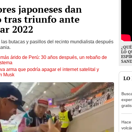
ores japoneses dan
 tras triunfo ante
ar 2022
las butacas y pasillos del recinto mundialista después
¿QUÉ
ania.
LO Q
ESPI
to más árido de Perú: 30 años después, un rebaño de
SAN
istema
a arma que podría apagar el internet satelital y
on Musk
LO
Busca
exper
grati
para 
otros
Hace 
un re
volcá