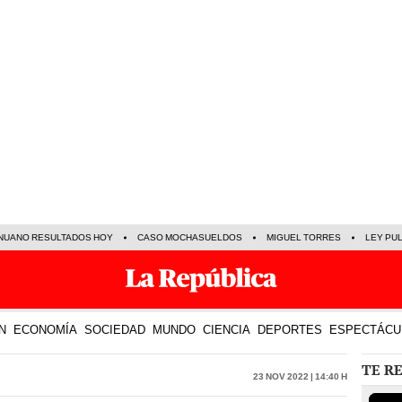
NUANO RESULTADOS HOY
CASO MOCHASUELDOS
MIGUEL TORRES
LEY PU
N
ECONOMÍA
SOCIEDAD
MUNDO
CIENCIA
DEPORTES
ESPECTÁCU
TE R
23 Nov 2022 | 14:40 h