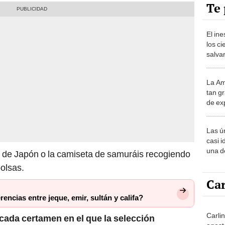
Te 
El in
los ci
salvar
reint
salvaj
La Am
desie
tan gr
más v
de ex
encont
podrí
Las ú
sabía
casi i
una d
a de Japón o la camiseta de samuráis recogiendo
muy s
olsas.
Car
encias entre jeque, emir, sultán y califa?
Carlin
cada certamen en el que la selección