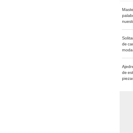
Maste
palab
nuest
Solita
de ca
moda.
demue
Ajedre
de es
piezas
consi