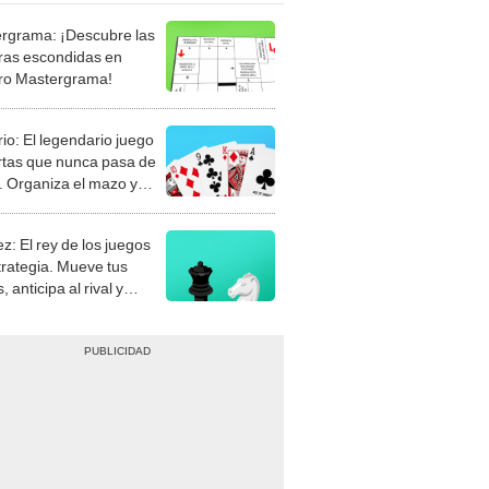
rgrama: ¡Descubre las
ras escondidas en
ro Mastergrama!
rio: El legendario juego
rtas que nunca pasa de
 Organiza el mazo y
stra tu habilidad.
z: El rey de los juegos
trategia. Mueve tus
, anticipa al rival y
gue el jaque mate.