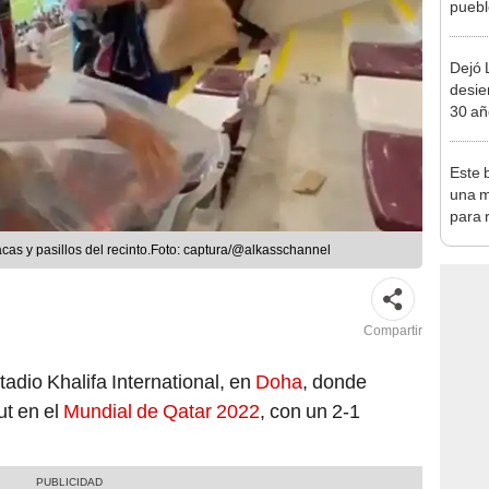
puebl
veran
histo
Dejó L
desie
30 añ
de ll
sorpr
Este 
una m
para 
nuclea
cas y pasillos del recinto.Foto: captura/@alkasschannel
Compartir
tadio Khalifa International, en
Doha
, donde
ut en el
Mundial de Qatar 2022
, con un 2-1