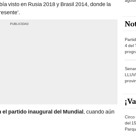
agost
ía visto en Rusia 2018 y Brasil 2014, donde la
resente’.
No
Partid
4 del
progr
dónde
Senam
LLUV
provi
¡Va
n el partido inaugural del Mundial
, cuando aún
Circo 
del 15
Parqu
Migue