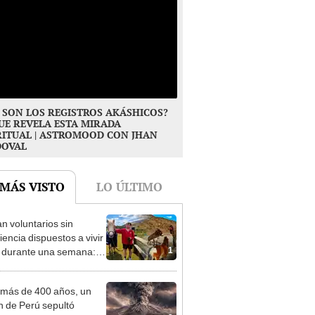
 SON LOS REGISTROS AKÁSHICOS?
UE REVELA ESTA MIRADA
RITUAL | ASTROMOOD CON JHAN
DOVAL
 MÁS VISTO
LO ÚLTIMO
n voluntarios sin
iencia dispuestos a vivir
1
s durante una semana:
cuidar caballos, burros y
 animales rescatados en
más de 400 años, un
fugio por 2 horas
n de Perú sepultó