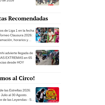
o de 2026
tas Recomendadas
os de Liga 1 en la fecha
 Torneo Clausura 2026:
amación, horarios y
 ver
hi advierte llegada de
IAS EXTREMAS en 65
ncias desde HOY
mos al Circo!
de las Estrellas 2026:
 Julio al 30 Agosto.
e de las Leyendas - San
l