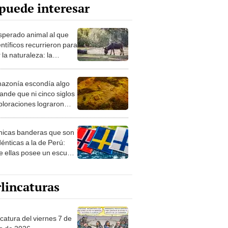
puede interesar
esperado animal al que
entíficos recurrieron para
 la naturaleza: la
roducción de un asno
e está convirtiendo el
azonía escondía algo
rto en un paisaje con
ande que ni cinco siglos
ida
ploraciones lograron
rarlo: el hallazgo
a cambiar todo lo que se
nicas banderas que son
 sobre su pasado
dénticas a la de Perú:
e ellas posee un escudo
imilar
lincaturas
catura del viernes 7 de