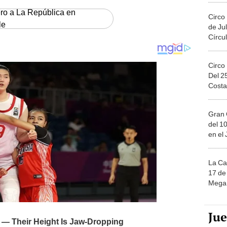
ero a La República en
Circo
le
de Jul
Círcul
Circo
Del 2
Costa
Gran 
del 10
en el
La Ca
17 de 
Mega 
Ju