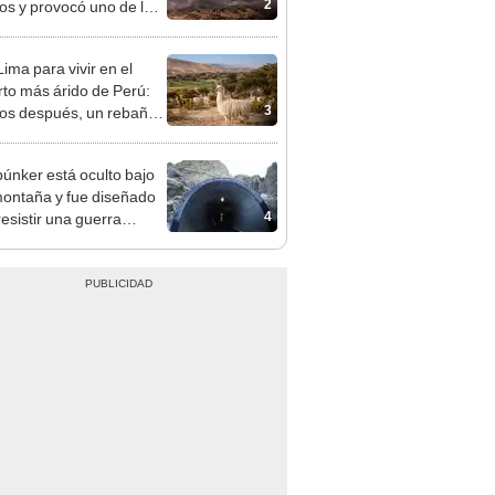
2
os y provocó uno de los
os más fríos de la
ria: sigue bajo monitoreo
ima para vivir en el
rto más árido de Perú:
3
os después, un rebaño
amas creó un
endente ecosistema
búnker está oculto bajo
ontaña y fue diseñado
4
resistir una guerra
r: tiene 15 edificios