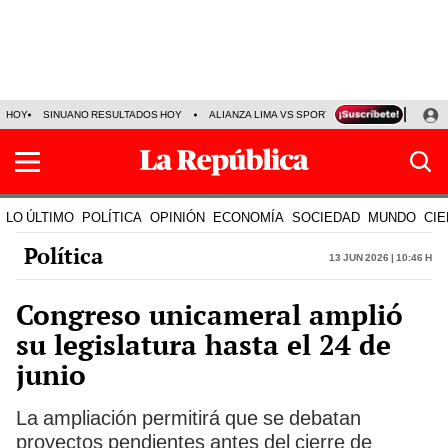
HOY
SINUANO RESULTADOS HOY
ALIANZA LIMA VS SPORT BOYS
JORGE MES
LO ÚLTIMO
POLÍTICA
OPINIÓN
ECONOMÍA
SOCIEDAD
MUNDO
CIE
Política
13 Jun 2026 | 10:46 h
Congreso unicameral amplió
su legislatura hasta el 24 de
junio
La ampliación permitirá que se debatan
proyectos pendientes antes del cierre de