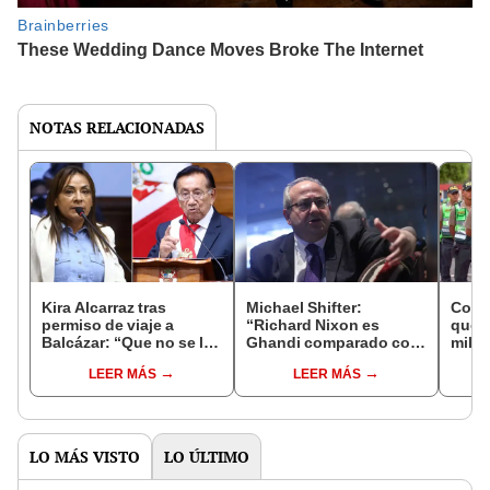
NOTAS RELACIONADAS
Kira Alcarraz tras
Michael Shifter:
Cong
permiso de viaje a
“Richard Nixon es
que e
Balcázar: “Que no se le
Ghandi comparado con
milta
suban los humos y
Donald Trump”
proce
LEER MÁS
LEER MÁS
recuerde quién lo ha
justi
puesto ahí”
LO MÁS VISTO
LO ÚLTIMO