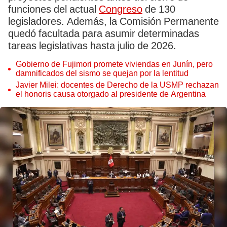
funciones del actual
Congreso
de 130
legisladores. Además, la Comisión Permanente
quedó facultada para asumir determinadas
tareas legislativas hasta julio de 2026.
Gobierno de Fujimori promete viviendas en Junín, pero
damnificados del sismo se quejan por la lentitud
Javier Milei: docentes de Derecho de la USMP rechazan
el honoris causa otorgado al presidente de Argentina