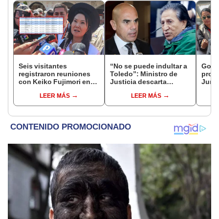
Seis visitantes
“No se puede indultar a
Gobie
registraron reuniones
Toledo”: Ministro de
prom
con Keiko Fujimori en
Justicia descarta
Junín
las mismas horas que la
beneficio para el
damn
LEER MÁS
LEER MÁS
presidenta se
exmandatario
se qu
encontraba en Junín