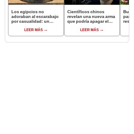
Los egipcios no
Científicos chinos
Busc
adoraban al escarabajo
revelan una nueva arma
para 
por casualidad: un
que podría apagar el
resca
comportamiento único
internet satelital y
hora
LEER MÁS
LEER MÁS
lo convirtió en un
afectar redes como
aloja
símbolo sagrado
Starlink de Elon Musk
exper