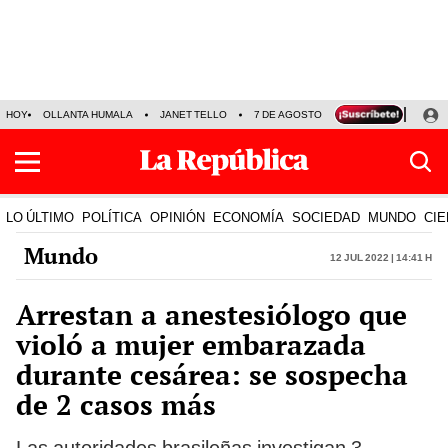
HOY
OLLANTA HUMALA
JANET TELLO
7 DE AGOSTO
TINKA RESULTADOS
LO ÚLTIMO
POLÍTICA
OPINIÓN
ECONOMÍA
SOCIEDAD
MUNDO
CIE
Mundo
12 Jul 2022 | 14:41 h
Arrestan a anestesiólogo que
violó a mujer embarazada
durante cesárea: se sospecha
de 2 casos más