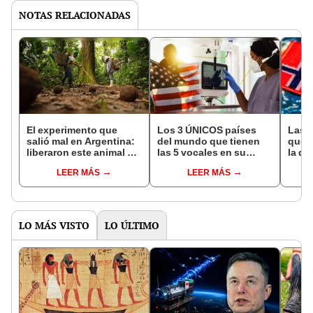
NOTAS RELACIONADAS
El experimento que
Los 3 ÚNICOS países
Las 
salió mal en Argentina:
del mundo que tienen
que s
liberaron este animal y
las 5 vocales en su
la de
ahora destruye los
nombre: América cuenta
pose
LEER MÁS
LEER MÁS
bosques milenarios de
con uno
simil
la Patagonia
LO MÁS VISTO
LO ÚLTIMO