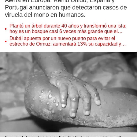
Alerta en Europa. Reino Unido, España y
Portugal anunciaron que detectaron casos de
viruela del mono en humanos.
Plantó un árbol durante 40 años y transformó una isla:
hoy es un bosque casi 6 veces más grande que el
Parque de las Leyendas
Dubái apuesta por un nuevo puerto para evitar el
estrecho de Ormuz: aumentará 13% su capacidad y
reforzará el comercio mundial