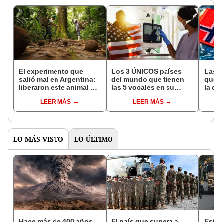
El experimento que
Los 3 ÚNICOS países
Las 
salió mal en Argentina:
del mundo que tienen
que s
liberaron este animal y
las 5 vocales en su
la de
ahora destruye los
nombre: América cuenta
pose
LEER MÁS
LEER MÁS
bosques milenarios de
con uno
simil
la Patagonia
LO MÁS VISTO
LO ÚLTIMO
Hace más de 400 años,
El país que supera a
Este 