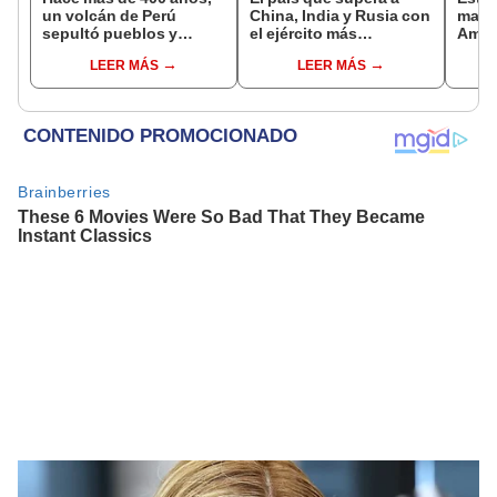
un volcán de Perú
China, India y Rusia con
mayor
sepultó pueblos y
el ejército más
Améri
provocó uno de los
poderoso del mundo en
con a
LEER MÁS
LEER MÁS
veranos más fríos de la
2024, según Global
tanq
historia: sigue bajo
FirePower
puest
monitoreo