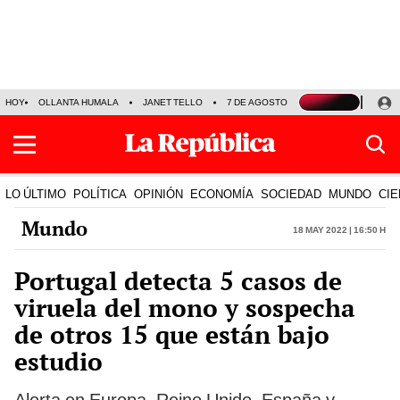
HOY
OLLANTA HUMALA
JANET TELLO
7 DE AGOSTO
TINKA RESULTADOS
LO ÚLTIMO
POLÍTICA
OPINIÓN
ECONOMÍA
SOCIEDAD
MUNDO
CIE
Mundo
18 May 2022 | 16:50 h
Portugal detecta 5 casos de
viruela del mono y sospecha
de otros 15 que están bajo
estudio