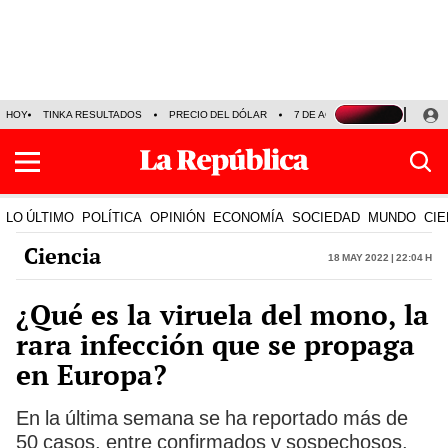
HOY
TINKA RESULTADOS
PRECIO DEL DÓLAR
7 DE AGOSTO
OLLANTA H
LO ÚLTIMO
POLÍTICA
OPINIÓN
ECONOMÍA
SOCIEDAD
MUNDO
CIE
Ciencia
18 May 2022 | 22:04 h
¿Qué es la viruela del mono, la
rara infección que se propaga
en Europa?
En la última semana se ha reportado más de
50 casos, entre confirmados y sospechosos,