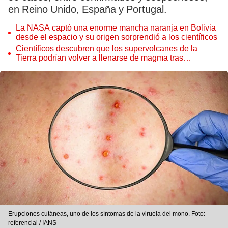
en Reino Unido, España y Portugal.
La NASA captó una enorme mancha naranja en Bolivia
desde el espacio y su origen sorprendió a los científicos
Científicos descubren que los supervolcanes de la
Tierra podrían volver a llenarse de magma tras
permanecer inactivos miles de años
Erupciones cutáneas, uno de los síntomas de la viruela del mono. Foto:
referencial / IANS