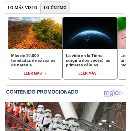
LO MÁS VISTO
LO ÚLTIMO
Más de 10.000
La vida en la Tierra
Los c
toneladas de cáscaras
surgiría dos veces: las
una a
de naranja
primeras células
mosq
transformaron un
aprendieron a vivir
está
LEER MÁS
LEER MÁS
ecosistema de Costa
solas en dos momentos
sobre
Rica: 16 años después,
distintos
insec
el terreno impactó a los
usad
científicos