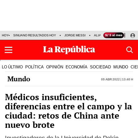
HOY
SINUANO RESULTADOS HOY
JORGE MESSI
ALIANZA LIMA VS SPORT BO
LO ÚLTIMO
POLÍTICA
OPINIÓN
ECONOMÍA
SOCIEDAD
MUNDO
CIE
Mundo
09 Abr 2022 | 13:40 h
Médicos insuficientes,
diferencias entre el campo y la
ciudad: retos de China ante
nuevo brote