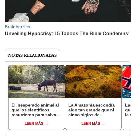
NOTAS RELACIONADAS
El inesperado animal al
La Amazonía escondía
Las 
que los científicos
algo tan grande que ni
que s
recurrieron para salvar
cinco siglos de
la de
la naturaleza: la
exploraciones lograron
pose
LEER MÁS
LEER MÁS
reintroducción de un
encontrarlo: el hallazgo
simil
asno salvaje está
podría cambiar todo lo
convirtiendo el desierto
que se sabía sobre su