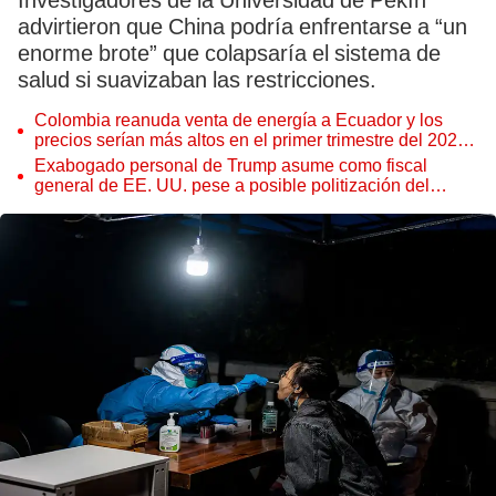
Investigadores de la Universidad de Pekín
advirtieron que China podría enfrentarse a “un
enorme brote” que colapsaría el sistema de
salud si suavizaban las restricciones.
Colombia reanuda venta de energía a Ecuador y los
precios serían más altos en el primer trimestre del 2027,
según Cenace
Exabogado personal de Trump asume como fiscal
general de EE. UU. pese a posible politización del
Departamento de Justicia