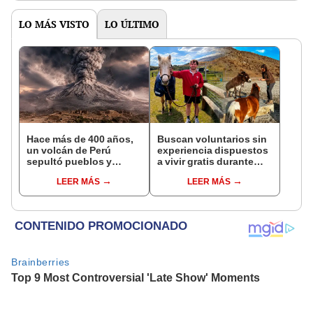
en un paisaje con más
pasado
vida
LO MÁS VISTO
LO ÚLTIMO
Hace más de 400 años,
Buscan voluntarios sin
un volcán de Perú
experiencia dispuestos
sepultó pueblos y
a vivir gratis durante
provocó uno de los
una semana: para
LEER MÁS
LEER MÁS
veranos más fríos de la
cuidar caballos, burros
historia: sigue bajo
y otros animales
monitoreo
rescatados en un
refugio por 2 horas