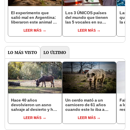
El experimento que
Los 3 ÚNICOS países
Las 
salió mal en Argentina:
del mundo que tienen
que s
liberaron este animal y
las 5 vocales en su
la de
ahora destruye los
nombre: América cuenta
pose
LEER MÁS
LEER MÁS
bosques milenarios de
con uno
simil
la Patagonia
LO MÁS VISTO
LO ÚLTIMO
Hace 40 años
Un cerdo mató a un
Falle
devolvieron un asno
carnicero de 61 años
a los
salvaje al desierto y hoy
cuando este lo iba a
resid
está ayudando a
sacrificar
LEER MÁS
LEER MÁS
reforestar el ecosistema
de forma natural