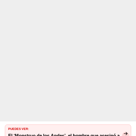
PUEDES VER:
El ‘Monstruo de los Andes’, el hombre que asesinó a