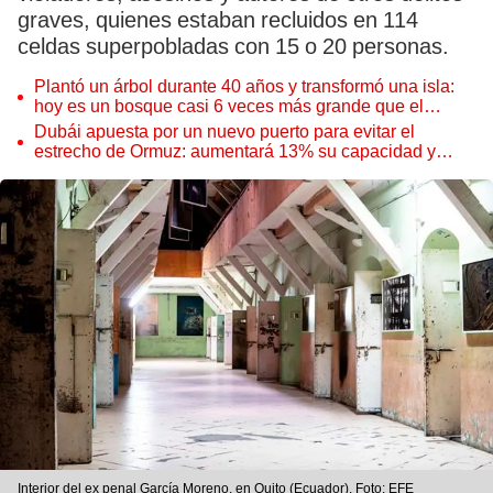
graves, quienes estaban recluidos en 114
celdas superpobladas con 15 o 20 personas.
Plantó un árbol durante 40 años y transformó una isla:
hoy es un bosque casi 6 veces más grande que el
Parque de las Leyendas
Dubái apuesta por un nuevo puerto para evitar el
estrecho de Ormuz: aumentará 13% su capacidad y
reforzará el comercio mundial
Interior del ex penal García Moreno, en Quito (Ecuador). Foto: EFE