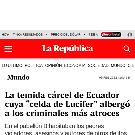
HOY
TINKA RESULTADOS
PRECIO DEL DÓLAR
7 DE AGOSTO
OLLANTA H
LO ÚLTIMO
POLÍTICA
OPINIÓN
ECONOMÍA
SOCIEDAD
MUNDO
CIE
Mundo
05 Feb 2022 | 16:45 h
La temida cárcel de Ecuador
cuya “celda de Lucifer” albergó
a los criminales más atroces
En el pabellón B habitaban los peores
violadores, asesinos y autores de otros delitos