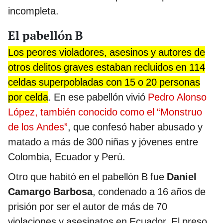
incompleta.
El pabellón B
Los peores violadores, asesinos y autores de
otros delitos graves estaban recluidos en 114
celdas superpobladas con 15 o 20 personas
por celda
. En ese pabellón vivió
Pedro Alonso
López, también conocido como el “Monstruo
de los Andes”
, que confesó haber abusado y
matado a más de 300 niñas y jóvenes entre
Colombia, Ecuador y Perú.
Otro que habitó en el pabellón B fue
Daniel
Camargo Barbosa
, condenado a 16 años de
prisión por ser el autor de más de 70
violaciones y asesinatos en Ecuador. El preso