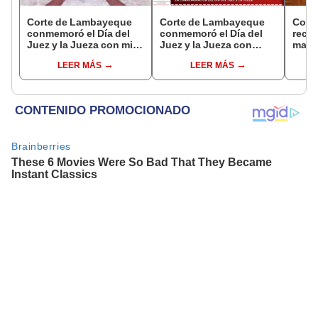
Corte de Lambayeque
Corte de Lambayeque
Cort
conmemoró el Día del
conmemoró el Día del
recon
Juez y la Jueza con misa
Juez y la Jueza con
magis
de acción de gracias
sesión solemne
del J
LEER MÁS
LEER MÁS