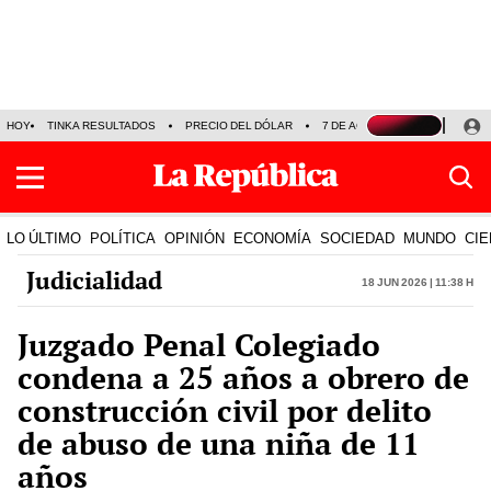
HOY
TINKA RESULTADOS
PRECIO DEL DÓLAR
7 DE AGOSTO
OLLANTA H
LO ÚLTIMO
POLÍTICA
OPINIÓN
ECONOMÍA
SOCIEDAD
MUNDO
CIE
Judicialidad
18 Jun 2026 | 11:38 h
Juzgado Penal Colegiado
condena a 25 años a obrero de
construcción civil por delito
de abuso de una niña de 11
años