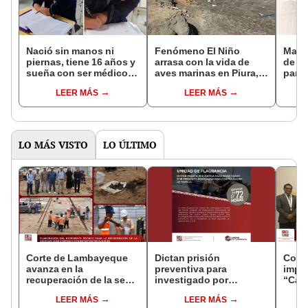
Nació sin manos ni
Fenómeno El Niño
Magis
piernas, tiene 16 años y
arrasa con la vida de
de L
sueña con ser médico:
aves marinas en Piura,
parti
la historia de Dalmacio
Lambayeque y Trujillo
princ
LEER MÁS
LEER MÁS
conmueve en
justi
Lambayeque
LO MÁS VISTO
LO ÚLTIMO
Corte de Lambayeque
Dictan prisión
Cort
avanza en la
preventiva para
impu
recuperación de la sede
investigado por
“Cam
judicial San José
presunto robo agravado
Justi
LEER MÁS
LEER MÁS
contra madre de familia
la vi