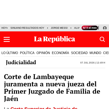
HOY
SINUANO RESULTADOS HOY
JORGE MESSI
ALIANZA LIMA VS SPORT BO
LO ÚLTIMO
POLÍTICA
OPINIÓN
ECONOMÍA
SOCIEDAD
MUNDO
CIE
Judicialidad
07 Jul 2026 | 12:49 h
Corte de Lambayeque
juramenta a nueva jueza del
Primer Juzgado de Familia de
Jaén