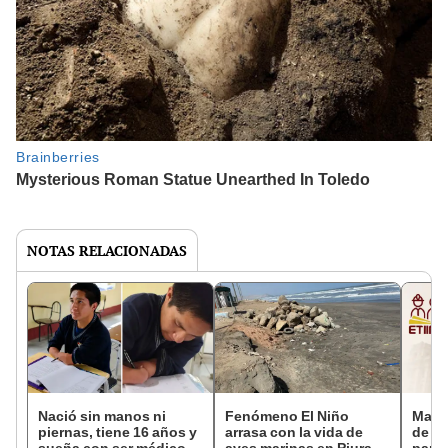
NOTAS RELACIONADAS
Nació sin manos ni
Fenómeno El Niño
Magis
piernas, tiene 16 años y
arrasa con la vida de
de L
sueña con ser médico:
aves marinas en Piura,
parti