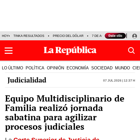
HOY
TINKA RESULTADOS
PRECIO DEL DÓLAR
7 DE AGOSTO
OLLANTA H
LO ÚLTIMO
POLÍTICA
OPINIÓN
ECONOMÍA
SOCIEDAD
MUNDO
CIE
Judicialidad
07 Jul 2026 | 12:37 h
Equipo Multidisciplinario de
Familia realizó jornada
sabatina para agilizar
procesos judiciales