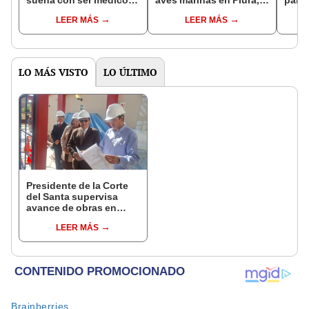
la historia de Dalmacio
Lambayeque y Trujillo
princ
LEER MÁS
LEER MÁS
conmueve en
justi
Lambayeque
LO MÁS VISTO
LO ÚLTIMO
Presidente de la Corte
del Santa supervisa
avance de obras en
sede judicial de Nepeña
LEER MÁS