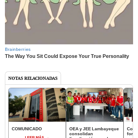
NOTAS RELACIONADAS
COMUNICADO
OEA y JEE Lambayeque
Cort
consolidan
forta
LEER MÁS