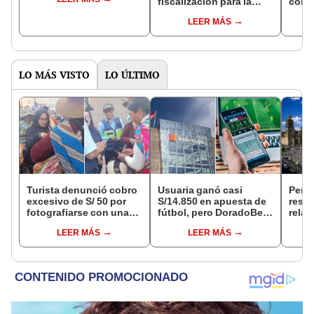
fiscalización para la
con 
segunda vuelta
justi
LEER MÁS
electoral este domingo
Pilot
7 de junio
Jaén
LO MÁS VISTO
LO ÚLTIMO
Turista denunció cobro
Usuaria ganó casi
Perú
excesivo de S/ 50 por
S/14.850 en apuesta de
resta
fotografiarse con una
fútbol, pero DoradoBet
relac
alpaca en Cusco y
se negó a pagar:
diplo
LEER MÁS
LEER MÁS
Serenazgo recuperó el
Indecopi multó a la
anul
dinero
empresa con más de S/
19.000