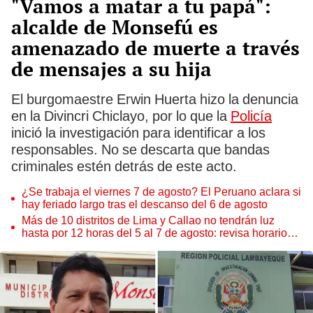
"Vamos a matar a tu papá":
alcalde de Monsefú es
amenazado de muerte a través
de mensajes a su hija
El burgomaestre Erwin Huerta hizo la denuncia
en la Divincri Chiclayo, por lo que la
Policía
inició la investigación para identificar a los
responsables. No se descarta que bandas
criminales estén detrás de este acto.
¿Se trabaja el viernes 7 de agosto? El Peruano aclara si
hay feriado largo tras el descanso del 6 de agosto
Más de 10 distritos de Lima y Callao no tendrán luz
hasta por 12 horas del 5 al 7 de agosto: revisa horarios y
zonas afectadas