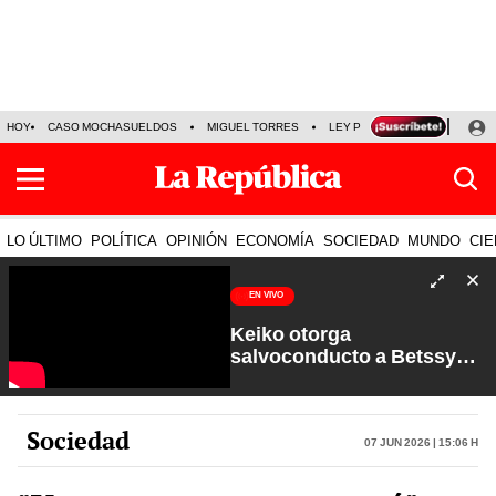
HOY
CASO MOCHASUELDOS
MIGUEL TORRES
LEY PULPÍN
PRECIO DEL
LO ÚLTIMO
POLÍTICA
OPINIÓN
ECONOMÍA
SOCIEDAD
MUNDO
CIE
EN VIVO
Keiko otorga
salvoconducto a Betssy
Chávez y renuevan
Petroperú | Sin Guion con
Rosa María Palacios
Sociedad
07 Jun 2026 | 15:06 h