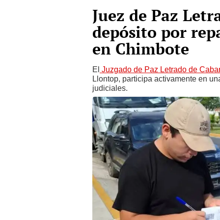
Juez de Paz Letr
depósito por rep
en Chimbote
El
Juzgado de Paz Letrado de Caba
Llontop, participa activamente en 
judiciales.