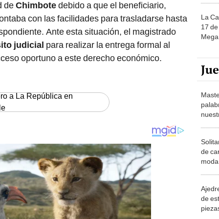
ad de
Chimbote
debido a que el beneficiario,
La Ca
ontaba con las facilidades para trasladarse hasta
17 de 
spondiente. Ante esta situación, el magistrado
Mega 
to judicial
para realizar la entrega formal al
acceso oportuno a este derecho económico.
Ju
Maste
ero a La República en
palab
le
nuest
Solita
de ca
moda.
demue
Ajedre
de es
piezas
consi