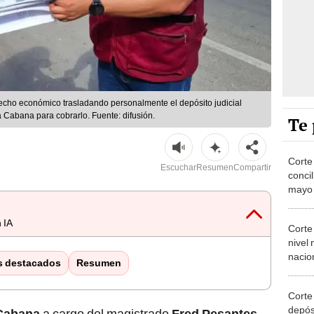
recho económico trasladando personalmente el depósito judicial
a Cabana para cobrarlo. Fuente: difusión.
Te 
Corte
Escuchar
Resumen
Compartir
conci
mayo
 IA
Corte
nivel
nacio
s destacados
Resumen
Depós
Elect
Corte
depósi
 Cabana
a cargo del magistrado
Fred Pesantes