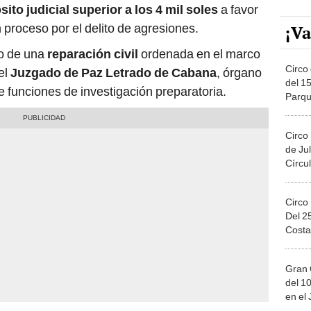
ito judicial superior a los 4 mil soles
a favor
proceso por el delito de agresiones.
¡Va
o de una
reparación civil
ordenada en el marco
Circo 
el
Juzgado de Paz Letrado de Cabana
, órgano
del 15
 funciones de investigación preparatoria.
Parqu
Migue
Circo
de Jul
Círcul
Circo
Del 2
Costa
Gran 
del 10
en el