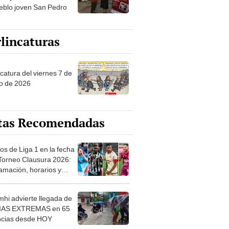
eblo joven San Pedro
lincaturas
catura del viernes 7 de
o de 2026
tas Recomendadas
os de Liga 1 en la fecha
 Torneo Clausura 2026:
amación, horarios y
 ver
hi advierte llegada de
IAS EXTREMAS en 65
ncias desde HOY