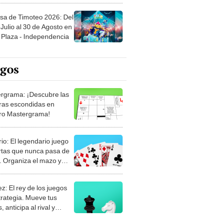
sa de Timoteo 2026: Del
Julio al 30 de Agosto en
Plaza - Independencia
egos
rgrama: ¡Descubre las
ras escondidas en
ro Mastergrama!
rio: El legendario juego
rtas que nunca pasa de
 Organiza el mazo y
stra tu habilidad.
z: El rey de los juegos
trategia. Mueve tus
, anticipa al rival y
gue el jaque mate.