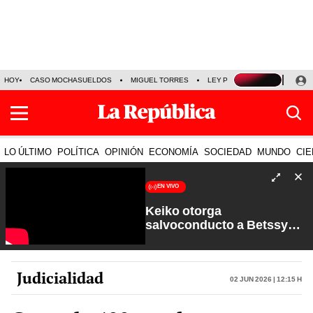
HOY
CASO MOCHASUELDOS
MIGUEL TORRES
LEY PULPÍN
PRECIO DEL
LO ÚLTIMO
POLÍTICA
OPINIÓN
ECONOMÍA
SOCIEDAD
MUNDO
CIE
EN VIVO
Keiko otorga
salvoconducto a Betssy
Chávez y renuevan
Petroperú | Sin Guion con
Rosa María Palacios
Judicialidad
02 Jun 2026 | 12:15 h