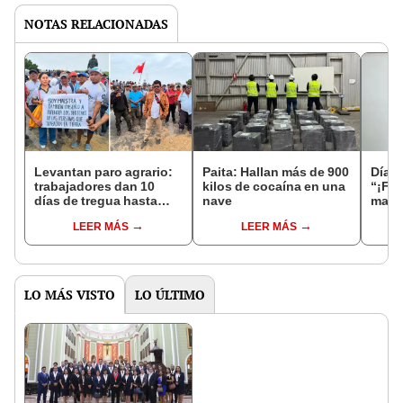
NOTAS RELACIONADAS
Levantan paro agrario:
Paita: Hallan más de 900
Días 
trabajadores dan 10
kilos de cocaína en una
“¡Feb
días de tregua hasta
nave
mató 
que el gobierno cumpla
LEER MÁS
LEER MÁS
sus promesas
LO MÁS VISTO
LO ÚLTIMO