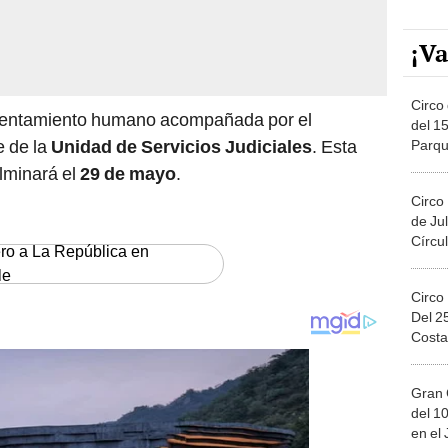
¡Va
Circo 
el asentamiento humano acompañada por el
del 15
fe de la
Unidad de Servicios Judiciales
. Esta
Parqu
Migue
lminará el
29 de mayo
.
Circo
de Jul
Círcul
ero a La República en
le
Circo
Del 2
Costa
Gran 
del 10
en el