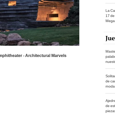
La Ca
17 de 
Mega 
Ju
Maste
palab
nuest
Solita
de ca
moda.
demue
Ajedre
de es
piezas