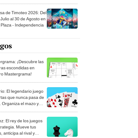
sa de Timoteo 2026: Del
Julio al 30 de Agosto en
Plaza - Independencia
egos
rgrama: ¡Descubre las
ras escondidas en
ro Mastergrama!
rio: El legendario juego
rtas que nunca pasa de
 Organiza el mazo y
stra tu habilidad.
z: El rey de los juegos
trategia. Mueve tus
, anticipa al rival y