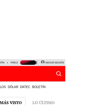
LPÍN
PRECIO DEL DÓLAR
CORTE DE LUZ
INICIAR SESIÓN
VIERNES 7 DE AGOSTO
ALBER
LOS
DÓLAR
DATEC
BOLETÍN
 MÁS VISTO
LO ÚLTIMO