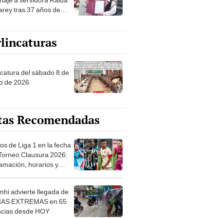
rey tras 37 años de
toria laboral
lincaturas
ncatura del sábado 8 de
o de 2026
tas Recomendadas
os de Liga 1 en la fecha
 Torneo Clausura 2026:
amación, horarios y
 ver
hi advierte llegada de
IAS EXTREMAS en 65
ncias desde HOY