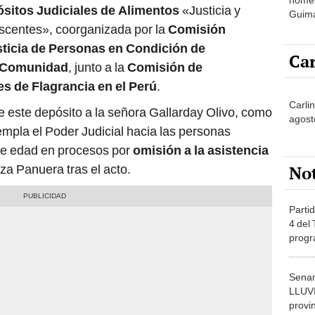
sitos Judiciales de Alimentos
«Justicia y
Guima
escentes», coorganizada por la
Comisión
trayec
ticia de Personas en Condición de
Car
tu Comunidad
, junto a la
Comisión de
s de Flagrancia en el Perú
.
Carli
 este depósito a la señora Gallarday Olivo, como
agost
mpla el Poder Judicial hacia las personas
de edad en procesos por
omisión a la asistencia
No
za Panuera tras el acto.
Partid
4 del
progr
dónde
Senam
LLUV
provi