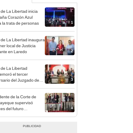
 de La Libertad inicia
aña Corazón Azul
1
a la trata de personas
 de La Libertad inaugura
mer local de Justicia
2
rante en Laredo
 de La Libertad
moró el tercer
3
rsario del Juzgado de
etrado de Huanchaco
dente de la Corte de
ayeque supervisó
4
es del futuro
atorio de Criminalística
én