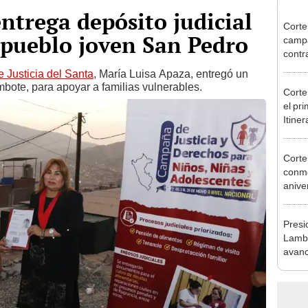
ntrega depósito judicial
Corte
 pueblo joven San Pedro
camp
contr
e Justicia del Santa
, María Luisa Apaza, entregó un
mbote, para apoyar a familias vulnerables.
Corte
el pri
Itine
Corte
conme
anive
Paz L
Presi
Lamb
avanc
Labor
de Ja