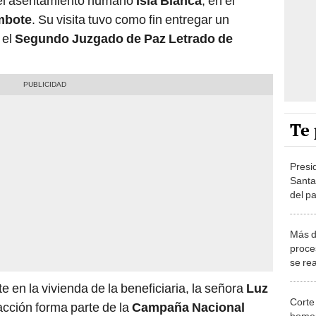
a del asentamiento humano
Isla Blanca
, en el
mbote
. Su visita tuvo como fin entregar un
 el
Segundo Juzgado de Paz Letrado de
Te 
Presid
Santa
del p
gesti
Más d
proce
se re
Extra
e en la vivienda de la beneficiaria, la señora
Luz
Proce
Corte
acción forma parte de la
Campaña Nacional
homen