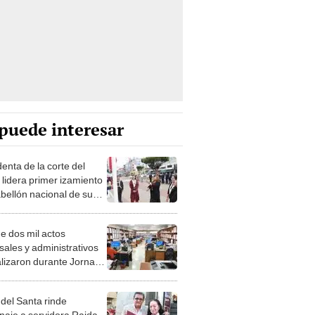
puede interesar
enta de la corte del
 lidera primer izamiento
abellón nacional de su
ón
e dos mil actos
sales y administrativos
alizaron durante Jornada
ordinaria de Descarga
sal
 del Santa rinde
aje a servidora Raida