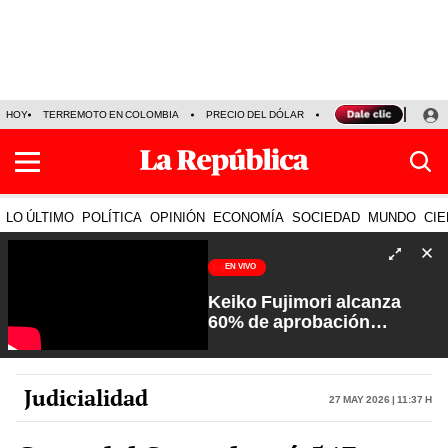
HOY
TERREMOTO EN COLOMBIA
PRECIO DEL DÓLAR
KEIKO FUJIMORI
P
LO ÚLTIMO
POLÍTICA
OPINIÓN
ECONOMÍA
SOCIEDAD
MUNDO
CIE
EN VIVO
Keiko Fujimori alcanza
60% de aprobación
ciudadana | Sin Guion con
Rosa María Palacios
Judicialidad
27 May 2026 | 11:37 h