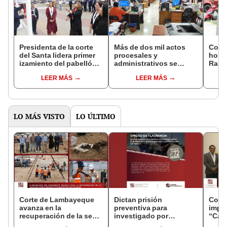
Presidenta de la corte
Más de dos mil actos
Corte
del Santa lidera primer
procesales y
home
izamiento del pabellón
administrativos se
Raida
nacional de su gestión
realizaron durante
años 
LEER MÁS
LEER MÁS
Jornada Extraordinaria
labor
de Descarga Procesal
LO MÁS VISTO
LO ÚLTIMO
Corte de Lambayeque
Dictan prisión
Cort
avanza en la
preventiva para
impu
recuperación de la sede
investigado por
“Cam
judicial San José
presunto robo agravado
Justi