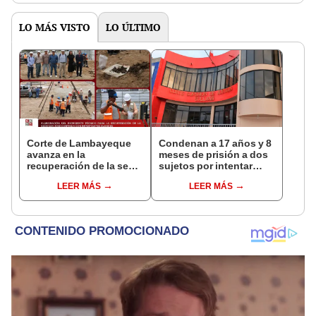
LO MÁS VISTO
LO ÚLTIMO
Corte de Lambayeque
Condenan a 17 años y 8
avanza en la
meses de prisión a dos
recuperación de la sede
sujetos por intentar
judicial San José
robar a un menor en
LEER MÁS
LEER MÁS
Sullana