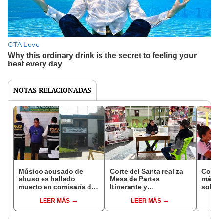
NOTAS RELACIONADAS
Músico acusado de
Corte del Santa realiza
Corte
abuso es hallado
Mesa de Partes
más d
muerto en comisaría de
Itinerante y
soles
Nuevo Chimbote en
capacitaciones en el
judic
LEER MÁS
LEER MÁS
extrañas circunstancias
distrito de Yanac