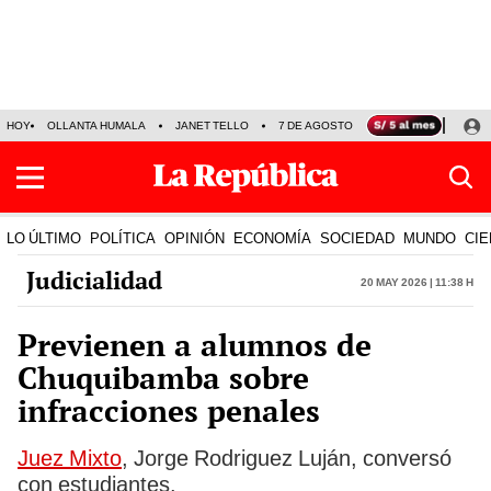
HOY
OLLANTA HUMALA
JANET TELLO
7 DE AGOSTO
TINKA RESULTADOS
LO ÚLTIMO
POLÍTICA
OPINIÓN
ECONOMÍA
SOCIEDAD
MUNDO
CIE
Judicialidad
20 May 2026 | 11:38 h
Previenen a alumnos de
Chuquibamba sobre
infracciones penales
Juez Mixto
, Jorge Rodriguez Luján, conversó
con estudiantes.