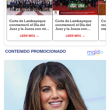
Corte de Lambayeque
Corte de Lambayeque
Cort
conmemoró el Día del
conmemoró el Día del
recon
Juez y la Jueza con misa
Juez y la Jueza con
magis
de acción de gracias
sesión solemne
del J
LEER MÁS
LEER MÁS