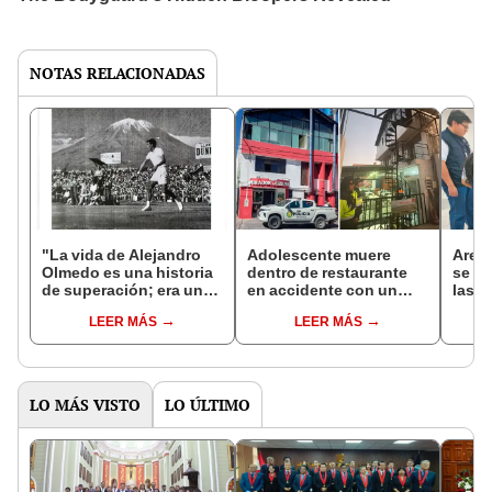
NOTAS RELACIONADAS
"La vida de Alejandro
Adolescente muere
Areq
Olmedo es una historia
dentro de restaurante
se in
de superación; era un
en accidente con un
las e
muchachito que recogía
elevador de carga en
prima
LEER MÁS
LEER MÁS
pelotas y llegó a ser
Arequipa: piden
ODP
número uno del mundo"
investigar presunta
negligencia
LO MÁS VISTO
LO ÚLTIMO