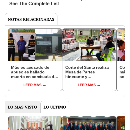
NOTAS RELACIONADAS
Músico acusado de
Corte del Santa realiza
Corte
abuso es hallado
Mesa de Partes
más d
muerto en comisaría de
Itinerante y
soles
Nuevo Chimbote en
capacitaciones en el
judic
LEER MÁS
LEER MÁS
extrañas circunstancias
distrito de Yanac
LO MÁS VISTO
LO ÚLTIMO