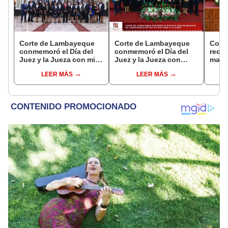
Corte de Lambayeque
Corte de Lambayeque
Cort
conmemoró el Día del
conmemoró el Día del
recon
Juez y la Jueza con misa
Juez y la Jueza con
magis
de acción de gracias
sesión solemne
del J
LEER MÁS
LEER MÁS