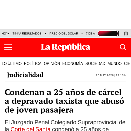
HOY
TINKA RESULTADOS
PRECIO DEL DÓLAR
7 DE AGOSTO
OLLANTA H
LO ÚLTIMO
POLÍTICA
OPINIÓN
ECONOMÍA
SOCIEDAD
MUNDO
CIE
Judicialidad
20 May 2026 | 12:13 h
Condenan a 25 años de cárcel
a depravado taxista que abusó
de joven pasajera
El Juzgado Penal Colegiado Supraprovincial de
la
Corte del Santa
condenó a 25 años de