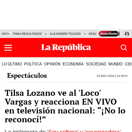
HOY
TINKA RESULTADOS
ALEJANDRO TOLEDO
KENJI FUJIMORI
PRECIO
LO ÚLTIMO
POLÍTICA
OPINIÓN
ECONOMÍA
SOCIEDAD
MUNDO
CIE
Espectáculos
23 May 2024 | 13:08 h
Tilsa Lozano ve al 'Loco'
Vargas y reacciona EN VIVO
en televisión nacional: “¡No lo
reconocí!”