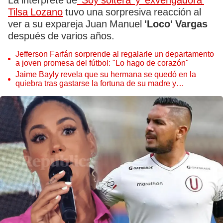
La intérprete de
'Soy soltera' y 'exvengadora'
Tilsa Lozano
tuvo una sorpresiva reacción al
ver a su expareja Juan Manuel
'Loco' Vargas
después de varios años.
Jefferson Farfán sorprende al regalarle un departamento
a joven promesa del fútbol: "Lo hago de corazón"
Jaime Bayly revela que su hermana se quedó en la
quiebra tras gastarse la fortuna de su madre y
denunciarla: "Pedía más"