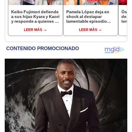
Keiko Fujimori defiende
Pamela López deja en
Óscar
a sus hijas Kyara y Kaori
shock al destapar
de La
y responde a quienes la
lamentable episodio
tenta
llaman ‘suegra’ en vivo:
que vivió con dueños
Naldy
LEER MÁS
LEER MÁS
“No pueden decirme”
de La Bella Luz: "Hasta
denu
el día de hoy ..."
tocam
haber