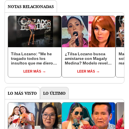
NOTAS RELACIONADAS
Tilsa Lozano: "Me he
¿Tilsa Lozano busca
Maur
tragado todos los
amistarse con Magaly
sobre
insultos que me dieron
Medina? Modelo reveló
reali
durante años"
qué haría si la encuentra
reina
LEER MÁS
LEER MÁS
profe
caris
LO MÁS VISTO
LO ÚLTIMO