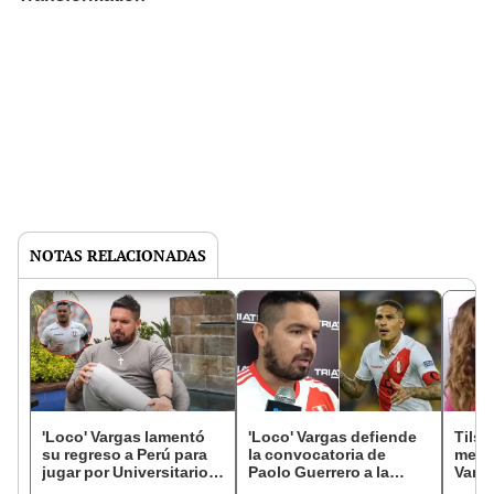
NOTAS RELACIONADAS
'Loco' Vargas lamentó
'Loco' Vargas defiende
Tils
su regreso a Perú para
la convocatoria de
mens
jugar por Universitario:
Paolo Guerrero a la
Varga
Me hizo dejar el fútbol
selección peruana a sus
Rodr