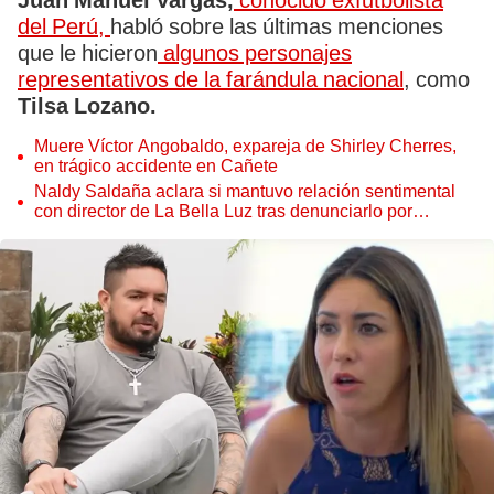
Juan Manuel Vargas,
conocido exfutbolista
del Perú,
habló sobre las últimas menciones
que le hicieron
algunos personajes
representativos de la farándula nacional
, como
Tilsa Lozano.
Muere Víctor Angobaldo, expareja de Shirley Cherres,
en trágico accidente en Cañete
Naldy Saldaña aclara si mantuvo relación sentimental
con director de La Bella Luz tras denunciarlo por
tocamientos: “Me parece muy bajo”