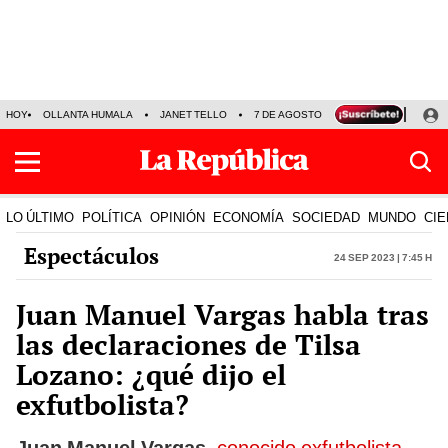
HOY
OLLANTA HUMALA
JANET TELLO
7 DE AGOSTO
TINKA RESULTADOS
LO ÚLTIMO
POLÍTICA
OPINIÓN
ECONOMÍA
SOCIEDAD
MUNDO
CIE
Espectáculos
24 Sep 2023 | 7:45 h
Juan Manuel Vargas habla tras
las declaraciones de Tilsa
Lozano: ¿qué dijo el
exfutbolista?