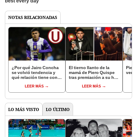
NOTAS RELACIONADAS
¿Por qué Jairo Concha
El tierno llanto de la
Piero
se volvió tendencia y
mamá de Piero Quispe
vent
qué relación tiene con
tras premiación a su hijo
Universitario?
como mejor jugador del
LEER MÁS
LEER MÁS
año
LO MÁS VISTO
LO ÚLTIMO