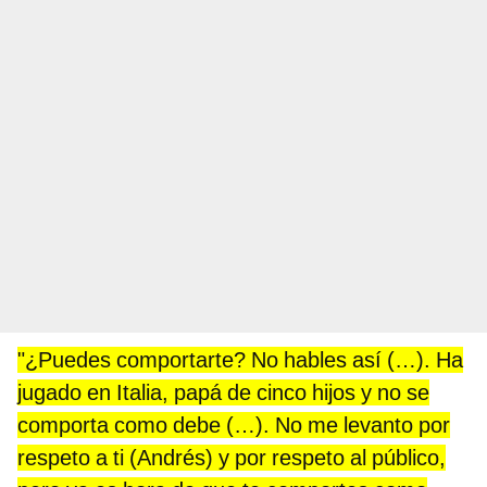
"¿Puedes comportarte? No hables así (…). Ha
jugado en Italia, papá de cinco hijos y no se
comporta como debe (…). No me levanto por
respeto a ti (Andrés) y por respeto al público,