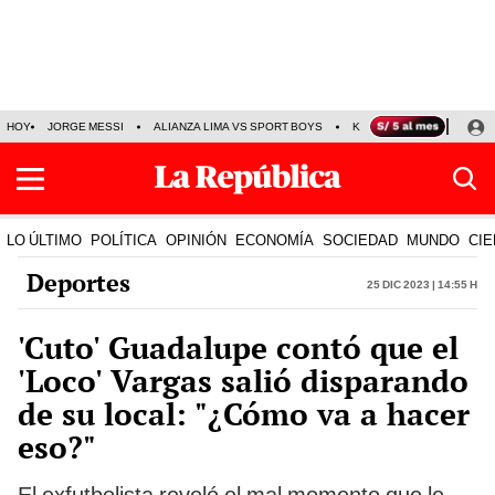
HOY
JORGE MESSI
ALIANZA LIMA VS SPORT BOYS
KENJI FUJIMORI
PRE
LO ÚLTIMO
POLÍTICA
OPINIÓN
ECONOMÍA
SOCIEDAD
MUNDO
CIE
Deportes
25 Dic 2023 | 14:55 h
'Cuto' Guadalupe contó que el
'Loco' Vargas salió disparando
de su local: "¿Cómo va a hacer
eso?"