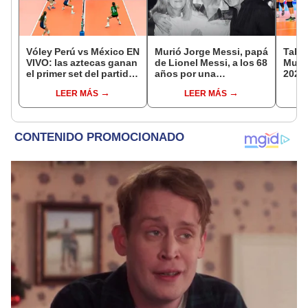
Vóley Perú vs México EN
Murió Jorge Messi, papá
Tabla
VIVO: las aztecas ganan
de Lionel Messi, a los 68
Mundi
el primer set del partido
años por una
2026:
por la fecha 3 del
complicada enfermedad
parti
LEER MÁS
LEER MÁS
Mundial sub 17 2026
de g