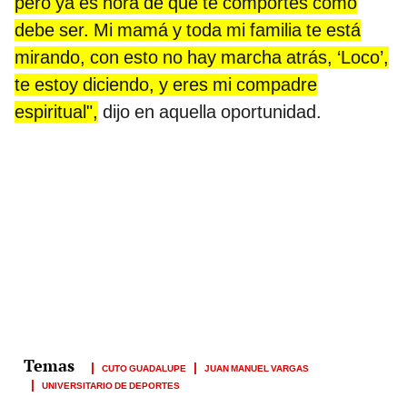
pero ya es hora de que te comportes como
debe ser. Mi mamá y toda mi familia te está
mirando, con esto no hay marcha atrás, ‘Loco’,
te estoy diciendo, y eres mi compadre
espiritual",
dijo en aquella oportunidad.
CUTO GUADALUPE
JUAN MANUEL VARGAS
UNIVERSITARIO DE DEPORTES