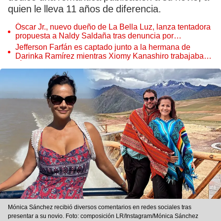
quien le lleva 11 años de diferencia.
Óscar Jr., nuevo dueño de La Bella Luz, lanza tentadora
propuesta a Naldy Saldaña tras denuncia por
tocamientos
Jefferson Farfán es captado junto a la hermana de
Darinka Ramírez mientras Xiomy Kanashiro trabajaba:
“Él tiene sus…”
Mónica Sánchez recibió diversos comentarios en redes sociales tras
presentar a su novio. Foto: composición LR/Instagram/Mónica Sánchez