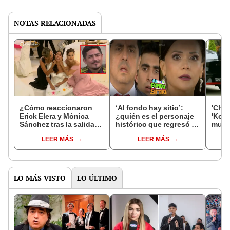
NOTAS RELACIONADAS
¿Cómo reaccionaron
‘Al fondo hay sitio’:
'Char
Erick Elera y Mónica
¿quién es el personaje
'Koky
Sánchez tras la salida
histórico que regresó en
muje
de Melissa Paredes de
el último capítulo de la
en 'A
LEER MÁS
LEER MÁS
'Al fondo hay sitio'?
serie?
LO MÁS VISTO
LO ÚLTIMO