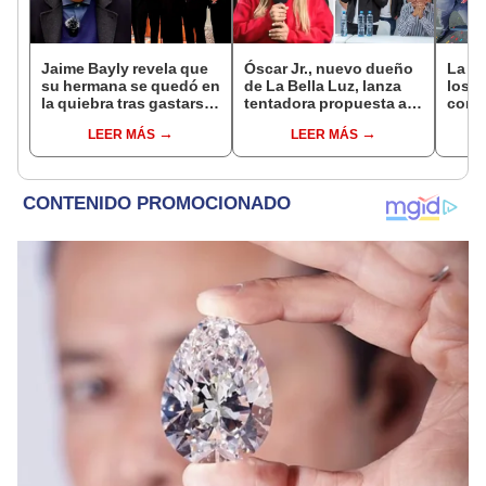
Jaime Bayly revela que
Óscar Jr., nuevo dueño
La Be
su hermana se quedó en
de La Bella Luz, lanza
los e
la quiebra tras gastarse
tentadora propuesta a
conci
la fortuna de su madre y
Naldy Saldaña tras
tras 
LEER MÁS
LEER MÁS
denunciarla: "Pedía
denuncia por
Ósca
más"
tocamientos: “Va a
haber otro tipo de ley”