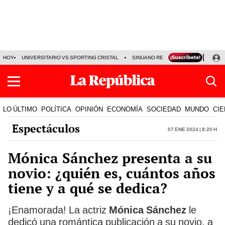
HOY
UNIVERSITARIO VS SPORTING CRISTAL
SINUANO RESULTADOS HOY
CA
LO ÚLTIMO
POLÍTICA
OPINIÓN
ECONOMÍA
SOCIEDAD
MUNDO
CIE
Espectáculos
07 Ene 2024 | 8:20 h
Mónica Sánchez presenta a su
novio: ¿quién es, cuántos años
tiene y a qué se dedica?
¡Enamorada! La actriz
Mónica Sánchez
le
dedicó una romántica publicación a su novio, a