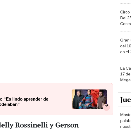
Circo
Del 2
Costa
Gran 
del 10
en el
La Ca
17 de 
Mega 
Ju
s: “Es lindo aprender de
odelaban”
Maste
palab
lly Rossinelli y Gerson
nuest