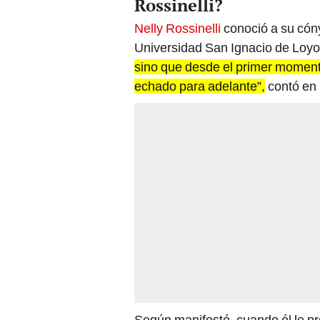
Rossinelli?
Nelly Rossinelli
conoció a su cóny
Universidad San Ignacio de Loyo
sino que desde el primer momento 
echado para adelante”,
contó en
Según manifestó, cuando él le pr