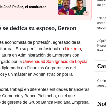
de pe
e José Peláez, el conductor
solo 
“Nena
cama”
é se dedica su esposo, Gerson
escon
los E
¿Quié
es economista de profesión, egresado de la
Kyara 
larreal. En su perfil profesional en
LinkedIn
,
Keiko 
nciatura en Administración de Empresas con
contra
rgado por la
Universidad San Ignacio de Loyola
Car
n diplomado en Finanzas Corporativas del
) y un máster en Administración por la
Carli
agost
ral, trabajó en diferentes entidades financieras
 Comercio y Banco Pichincha, en el que
o de gerente de Grupo Banca Mediana Empresa.
No