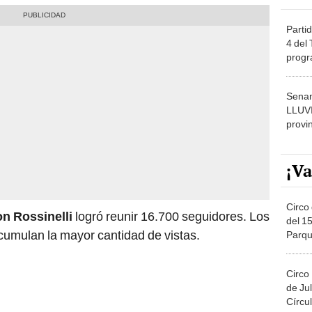
Partid
4 del
progr
dónde
Senam
LLUV
provi
¡Va
Circo 
n Rossinelli
logró reunir 16.700 seguidores. Los
del 15
acumulan la mayor cantidad de vistas.
Parqu
Migue
Circo
de Jul
Círcul