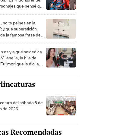
rsonajes que pensé que
modelaban”
, no te peines en la
: ¿qué superstición
de la famosa frase de
nanitos Verdes?
n es y a qué se dedica
Villanella, la hija de
Fujimori que le dio la
 a nivel nacional?
lincaturas
ncatura del sábado 8 de
o de 2026
tas Recomendadas