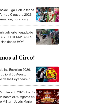
os de Liga 1 en la fecha
 Torneo Clausura 2026:
amación, horarios y
 ver
hi advierte llegada de
IAS EXTREMAS en 65
ncias desde HOY
mos al Circo!
de las Estrellas 2026:
 Julio al 30 Agosto.
e de las Leyendas - San
l
 Montecarlo 2026: Del 17
io hasta el 30 Agosto en
o Militar - Jesús María