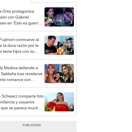
a Ortiz protagoniza
sión con Gabriel
1
es en ‘Esto es guerra’:
(Michael) lo hace, y tú
 Fujimori conmueve al
r la dura razón por la
2
o tiene hijos con su
a Erika Muñóz: "El
o judicial"
y Medina defiende a
 Saldaña tras revelarse
3
nto romance con
dor de La Bella Luz: "Es
s sucio"
 Schwarz comparte foto
 infancia y usuarios
4
 que se parece mucho a
a