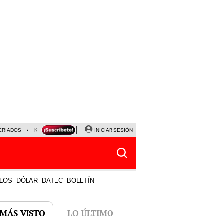
ERIADOS
KEIKO FUJIMORI
NALDY SALDAÑA
INICIAR SESIÓN
JAVIER MILEI
PARTIDOS DE
LOS
DÓLAR
DATEC
BOLETÍN
 MÁS VISTO
LO ÚLTIMO