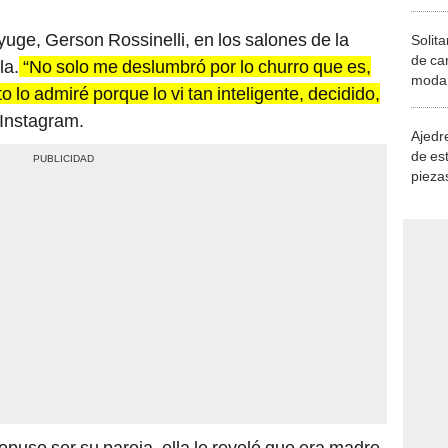
uge, Gerson Rossinelli, en los salones de la
Solita
de ca
la.
“No solo me deslumbró por lo churro que es,
moda.
lo admiré porque lo vi tan inteligente, decidido,
demue
 Instagram.
Ajedre
de es
piezas
consi
opuso ser su pareja, ella le reveló que era madre