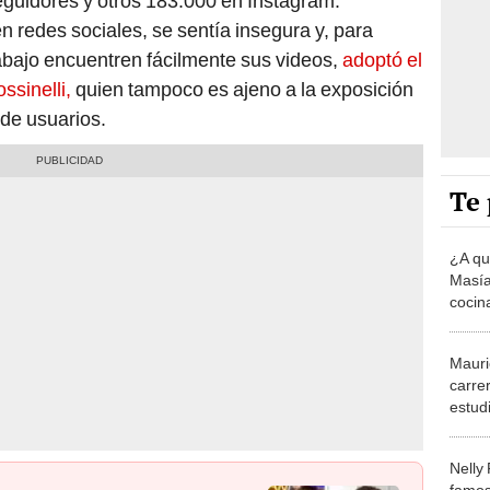
eguidores y otros 183.000 en Instagram.
n redes sociales, se sentía insegura y, para
abajo encuentren fácilmente sus videos,
adoptó el
ssinelli,
quien tampoco es ajeno a la exposición
 de usuarios.
Te 
¿A qu
Masías
cocina
famo
Mauri
carre
estudi
gran 
Nelly 
famos