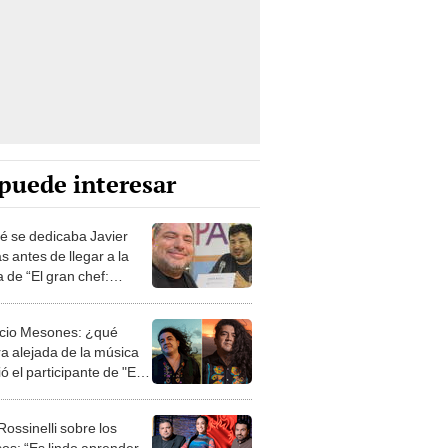
puede interesar
é se dedicaba Javier
 antes de llegar a la
 de “El gran chef:
sos”?
cio Mesones: ¿qué
ra alejada de la música
ó el participante de "El
chef: famosos"?
Rossinelli sobre los
os: “Es lindo aprender