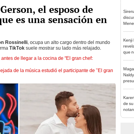
 Gerson, el esposo de
Siren
 que es una sensación en
discu
Menes
"Paul 
no...”
Kenji
n Rossinelli
, ocupa un alto cargo dentro del mundo
revela
forma
TikTok
suele mostrar su lado más relajado.
que n
ntes de llegar a la cocina de “El gran chef:
espos
proces
Magal
jada de la música estudió el participante de "El gran
Naldy
presu
anima
lo má
Karen
de su
notan
su hij