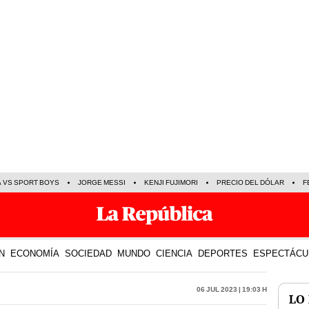
A VS SPORT BOYS
JORGE MESSI
KENJI FUJIMORI
PRECIO DEL DÓLAR
F
N
ECONOMÍA
SOCIEDAD
MUNDO
CIENCIA
DEPORTES
ESPECTÁCU
06 Jul 2023 | 19:03 h
LO