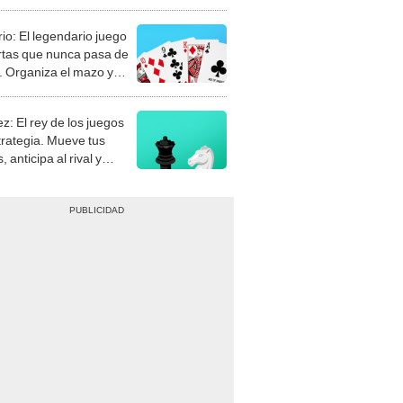
rio: El legendario juego
rtas que nunca pasa de
 Organiza el mazo y
stra tu habilidad.
z: El rey de los juegos
trategia. Mueve tus
, anticipa al rival y
gue el jaque mate.