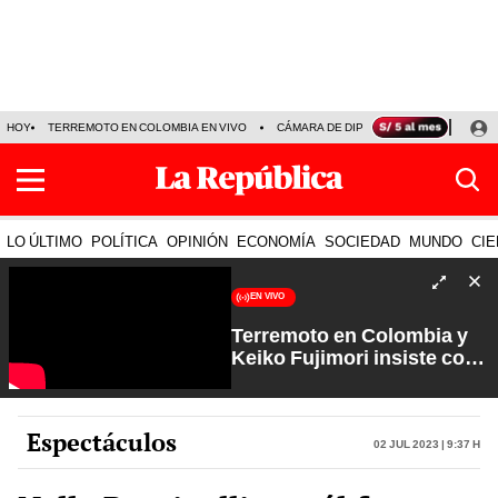
HOY
TERREMOTO EN COLOMBIA EN VIVO
CÁMARA DE DIPUTADOS
PRECIO D
LO ÚLTIMO
POLÍTICA
OPINIÓN
ECONOMÍA
SOCIEDAD
MUNDO
CIE
EN VIVO
Terremoto en Colombia y
Keiko Fujimori insiste con
los feriados | Que No Se Te
Olvide con Carlos Cornejo
Espectáculos
02 Jul 2023 | 9:37 h