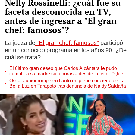
Nelly Rossinelli: ¿cuál fue su
faceta desconocida en TV,
antes de ingresar a "El gran
chef: famosos"?
La jueza de
“El gran chef: famosos”
participó
en un conocido programa en los años 90. ¿De
cuál se trata?
El último gran deseo que Carlos Alcántara le pudo
cumplir a su madre solo horas antes de fallecer: "Quería
darle esta sorpresa"
Óscar Junior rompe en llanto en pleno concierto de La
Bella Luz en Tarapoto tras denuncia de Naldy Saldaña