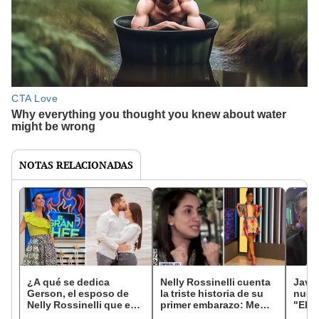
NOTAS RELACIONADAS
¿A qué se dedica
Nelly Rossinelli cuenta
Javie
Gerson, el esposo de
la triste historia de su
nuevo
Nelly Rossinelli que es
primer embarazo: Me
"El g
una sensación en
sentí sola, chiquita,
famo