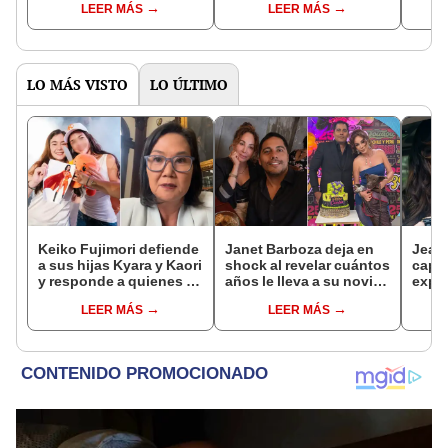
LEER MÁS
LEER MÁS
TikTok?
vulnerable
"Esp
nivel
LO MÁS VISTO
LO ÚLTIMO
Keiko Fujimori defiende
Janet Barboza deja en
Jean
a sus hijas Kyara y Kaori
shock al revelar cuántos
capt
y responde a quienes la
años le lleva a su novio
expar
llaman ‘suegra’ en vivo:
empresario: “Estoy en la
de e
LEER MÁS
LEER MÁS
“No pueden decirme”
plenitud”
espos