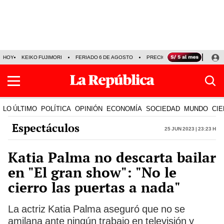
HOY
KEIKO FUJIMORI
FERIADO 6 DE AGOSTO
PRECIO DEL DÓLAR
MUNDI
LO ÚLTIMO
POLÍTICA
OPINIÓN
ECONOMÍA
SOCIEDAD
MUNDO
CIE
Espectáculos
25 Jun 2023 | 23:23 h
Katia Palma no descarta bailar
en "El gran show": "No le
cierro las puertas a nada"
La actriz Katia Palma aseguró que no se
amilana ante ningún trabajo en televisión y