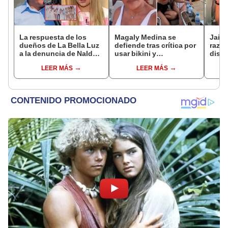
La respuesta de los
Magaly Medina se
Jaime
dueños de La Bella Luz
defiende tras crítica por
razón
a la denuncia de Naldy
usar bikini y
dist
Saldaña por presuntos
comparaciones con
sus h
LEER MÁS
LEER MÁS
tocamientos indebidos:
María Pía Copello:
del 
"Tienes que superarlo"
¿Debo ir a la playa con
donde
poncho?"
madr