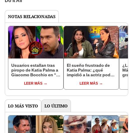
NOTAS RELACIONADAS
Usuarios estallan tras
El sueño frustrado de
¿La n
piropo de Katia Palma a
Katia Palma: ¿qué
Mála
Giacomo Bocchio en “El
impidió a la actriz poder
gran 
gran chef”: "Tirando
adoptar un niño?
cabel
LEER MÁS
LEER MÁS
maicito"
Katia
LO MÁS VISTO
LO ÚLTIMO