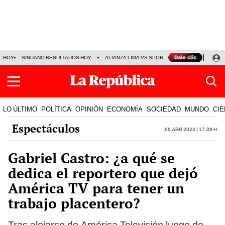
HOY
SINUANO RESULTADOS HOY
ALIANZA LIMA VS SPORT BOYS
JORGE MES
LO ÚLTIMO
POLÍTICA
OPINIÓN
ECONOMÍA
SOCIEDAD
MUNDO
CIE
Espectáculos
09 Abr 2023 | 17:38 h
Gabriel Castro: ¿a qué se
dedica el reportero que dejó
América TV para tener un
trabajo placentero?