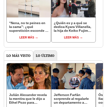
“Nena, no te peines en
¿Quién es y a qué se
la cama”: ¿qué
dedica Kyara Villanella,
superstición esconde la
la hija de Keiko Fujimori
famosa frase de los
que le dio la contra a
LEER MÁS
LEER MÁS
Enanitos Verdes?
nivel nacional?
LO MÁS VISTO
LO ÚLTIMO
Julián Alexander revela
Jefferson Farfán
Ósca
la mentira que le dijo a
sorprende al regalarle
llant
Ethel Pozo para
un departamento a
conci
conquistarla: “Si no, no
joven promesa del
Luz e