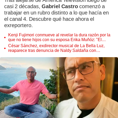
Tras alejarse de América Televisión luego de
casi 2 décadas,
Gabriel Castro
comenzó a
trabajar en un rubro distinto a lo que hacía en
el canal 4. Descubre qué hace ahora el
exreportero.
Kenji Fujimori conmueve al revelar la dura razón por la
que no tiene hijos con su esposa Erika Muñóz: "El
proceso judicial"
César Sánchez, exdirector musical de La Bella Luz,
reaparece tras denuncia de Naldy Saldaña con
polémico pedido