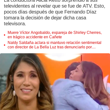
La conductora Alicia Retto sorprendió a sus
televidentes al revelar que se fue de ATV. Esto,
pocos días después de que Fernando Díaz
tomara la decisión de dejar dicha casa
televisora.
Muere Víctor Angobaldo, expareja de Shirley Cherres,
en trágico accidente en Cañete
Naldy Saldaña aclara si mantuvo relación sentimental
con director de La Bella Luz tras denunciarlo por
tocamientos: “Me parece muy bajo”