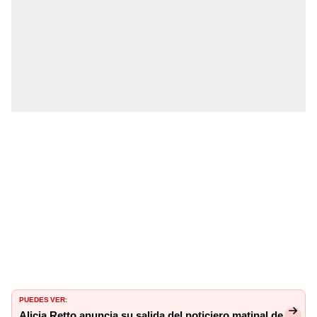
PUEDES VER:
Alicia Retto anuncia su salida del noticiero matinal de