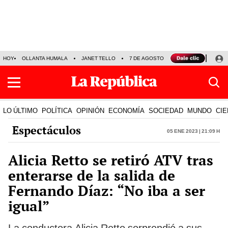
HOY
OLLANTA HUMALA
JANET TELLO
7 DE AGOSTO
TINKA RESULTADOS
LO ÚLTIMO
POLÍTICA
OPINIÓN
ECONOMÍA
SOCIEDAD
MUNDO
CIE
Espectáculos
05 Ene 2023 | 21:09 h
Alicia Retto se retiró ATV tras
enterarse de la salida de
Fernando Díaz: “No iba a ser
igual”