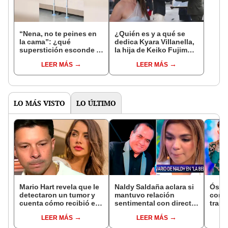
“Nena, no te peines en
¿Quién es y a qué se
la cama”: ¿qué
dedica Kyara Villanella,
superstición esconde la
la hija de Keiko Fujimori
famosa frase de los
que le dio la contra a
LEER MÁS
LEER MÁS
Enanitos Verdes?
nivel nacional?
LO MÁS VISTO
LO ÚLTIMO
Mario Hart revela que le
Naldy Saldaña aclara si
Óscar
detectaron un tumor y
mantuvo relación
contr
cuenta cómo recibió el
sentimental con director
tras 
diagnóstico: "Dolores
de La Bella Luz tras
padre
LEER MÁS
LEER MÁS
muy fuertes..."
denunciarlo por
caso
tocamientos: “Me