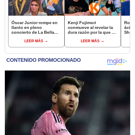
Óscar Junior rompe en
Kenji Fujimori
Rodr
llanto en pleno
conmueve al revelar la
ácida
concierto de La Bella
dura razón por la que no
Sheyl
Luz en Tarapoto tras
tiene hijos con su
cuest
LEER MÁS
LEER MÁS
denuncia de Naldy
esposa Erika Muñóz: "El
relac
Saldaña
proceso judicial"
has 
marid