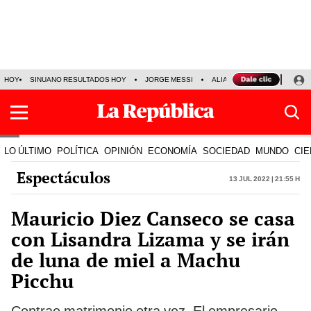
HOY
SINUANO RESULTADOS HOY
JORGE MESSI
ALIANZA LIMA VS SPORT BO
LO ÚLTIMO
POLÍTICA
OPINIÓN
ECONOMÍA
SOCIEDAD
MUNDO
CIE
Espectáculos
13 Jul 2022 | 21:55 h
Mauricio Diez Canseco se casa
con Lisandra Lizama y se irán
de luna de miel a Machu
Picchu