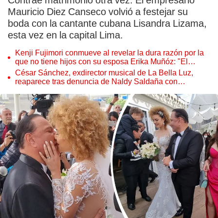
Contrae matrimonio otra vez. El empresario
Mauricio Diez Canseco volvió a festejar su
boda con la cantante cubana Lisandra Lizama,
esta vez en la capital Lima.
Kenji Fujimori conmueve al revelar la dura razón por la
que no tiene hijos con su esposa Erika Muñóz: "El
proceso judicial"
César Sánchez, exdirector musical de La Bella Luz,
reaparece tras denuncia de Naldy Saldaña con
polémico pedido