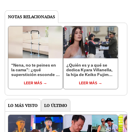
NOTAS RELACIONADAS
“Nena, no te peines en
¿Quién es y a qué se
la cama”: ¿qué
dedica Kyara Villanella,
superstición esconde la
la hija de Keiko Fujimori
famosa frase de los
que le dio la contra a
LEER MÁS
LEER MÁS
Enanitos Verdes?
nivel nacional?
LO MÁS VISTO
LO ÚLTIMO