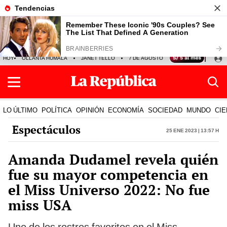
HOY
OLLANTA HUMALA
JANET TELLO
7 DE AGOSTO
TINKA RESULTADOS
LO ÚLTIMO
POLÍTICA
OPINIÓN
ECONOMÍA
SOCIEDAD
MUNDO
CIE
Espectáculos
25 Ene 2023 | 13:57 h
Amanda Dudamel revela quién
fue su mayor competencia en
el Miss Universo 2022: No fue
miss USA