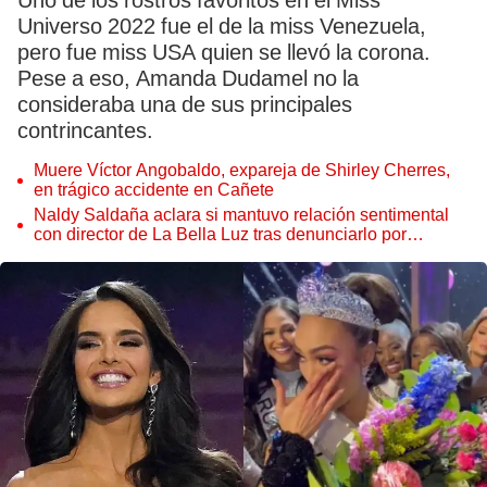
Uno de los rostros favoritos en el Miss
Universo 2022 fue el de la miss Venezuela,
pero fue miss USA quien se llevó la corona.
Pese a eso, Amanda Dudamel no la
consideraba una de sus principales
contrincantes.
Muere Víctor Angobaldo, expareja de Shirley Cherres,
en trágico accidente en Cañete
Naldy Saldaña aclara si mantuvo relación sentimental
con director de La Bella Luz tras denunciarlo por
tocamientos: “Me parece muy bajo”