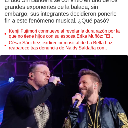
El dúo Sin Bandera se convirtió en uno de los
grandes exponentes de la balada; sin
embargo, sus integrantes decidieron ponerle
fin a este fenómeno musical. ¿Qué pasó?
Kenji Fujimori conmueve al revelar la dura razón por la
que no tiene hijos con su esposa Erika Muñóz: "El
proceso judicial"
César Sánchez, exdirector musical de La Bella Luz,
reaparece tras denuncia de Naldy Saldaña con
polémico pedido