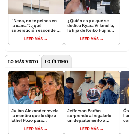
“Nena, no te peines en
¿Quién es y a qué se
la cama”: ¿qué
dedica Kyara Villanella,
superstición esconde la
la hija de Keiko Fujimori
famosa frase de los
que le dio la contra a
LEER MÁS
LEER MÁS
Enanitos Verdes?
nivel nacional?
LO MÁS VISTO
LO ÚLTIMO
Julián Alexander revela
Jefferson Farfán
Ósca
la mentira que le dijo a
sorprende al regalarle
llant
Ethel Pozo para
un departamento a
conci
conquistarla: “Si no, no
joven promesa del
Luz e
LEER MÁS
LEER MÁS
hubiéramos salido”
fútbol: "Lo hago de
denu