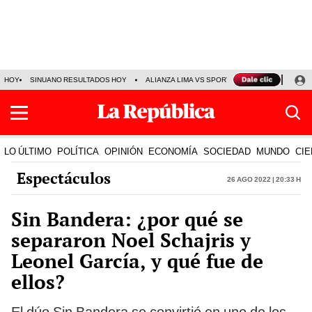
HOY
SINUANO RESULTADOS HOY
ALIANZA LIMA VS SPORT BOYS
JORGE MES
LO ÚLTIMO
POLÍTICA
OPINIÓN
ECONOMÍA
SOCIEDAD
MUNDO
CIE
Espectáculos
26 Ago 2022 | 20:33 h
Sin Bandera: ¿por qué se
separaron Noel Schajris y
Leonel García, y qué fue de
ellos?