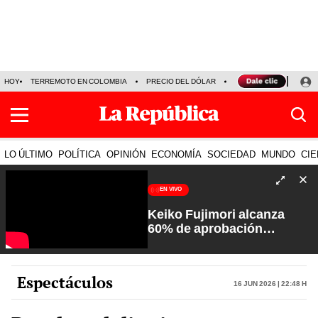
HOY
TERREMOTO EN COLOMBIA
PRECIO DEL DÓLAR
KEIKO FUJIMORI
P
LO ÚLTIMO
POLÍTICA
OPINIÓN
ECONOMÍA
SOCIEDAD
MUNDO
CIE
EN VIVO
Keiko Fujimori alcanza
60% de aprobación
ciudadana | Sin Guion con
Rosa María Palacios
Espectáculos
16 Jun 2026 | 22:48 h