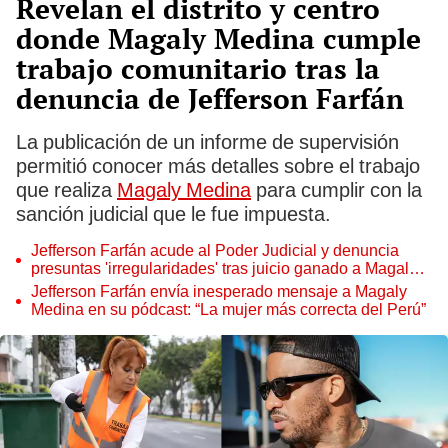
Revelan el distrito y centro
donde Magaly Medina cumple
trabajo comunitario tras la
denuncia de Jefferson Farfán
La publicación de un informe de supervisión
permitió conocer más detalles sobre el trabajo
que realiza
Magaly Medina
para cumplir con la
sanción judicial que le fue impuesta.
Jefferson Farfán acude al Poder Judicial y denuncia
presuntas 'irregularidades' tras juicio ganado a Magaly
Medina: "Se van a dar cuenta"
Jefferson Farfán envía inesperado mensaje a Magaly
Medina en su pódcast: “La mujer más correcta del Perú”