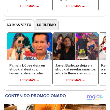
'irregularidades' tras
pódcast: “La mujer más
gene
LEER MÁS
LEER MÁS
juicio ganado a Magaly
correcta del Perú”
con p
Medina: "Se van a dar
"Yo 
cuenta"
LO MÁS VISTO
LO ÚLTIMO
Pamela López deja en
Janet Barboza deja en
Keiko
shock al destapar
shock al revelar cuántos
a sus
lamentable episodio
años le lleva a su novio
y res
que vivió con dueños
empresario: “Estoy en la
llama
LEER MÁS
LEER MÁS
de La Bella Luz: "Hasta
plenitud”
“No 
el día de hoy ..."