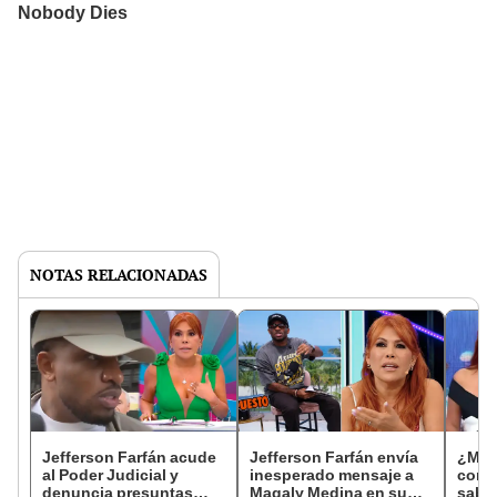
NOTAS RELACIONADAS
Jefferson Farfán acude
Jefferson Farfán envía
¿Mag
al Poder Judicial y
inesperado mensaje a
cond
denuncia presuntas
Magaly Medina en su
sabat