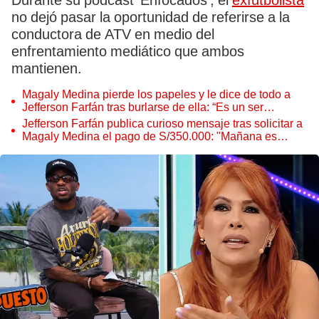
Durante su pódcast 'Enfocados', el
exfutbolista
no dejó pasar la oportunidad de referirse a la
conductora de ATV en medio del
enfrentamiento mediático que ambos
mantienen.
Magaly Medina pierde los papeles y le dice de todo a
Jefferson Farfán tras burlarse de ella: “Es un ser
despreciable”
Jefferson Farfán publica curioso mensaje tras solicitar a
Magaly Medina el pago de S/350.000: "Mañana es
mejor"