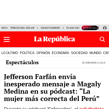
HOY
PRECIO DEL DÓLAR
KENJI FUJIMORI
PLAZA VEA
FERIADOS
KE
LO ÚLTIMO
POLÍTICA
OPINIÓN
ECONOMÍA
SOCIEDAD
MUNDO
CIE
Espectáculos
15 Jun 2026 | 1:11 h
Jefferson Farfán envía
inesperado mensaje a Magaly
Medina en su pódcast: “La
mujer más correcta del Perú”