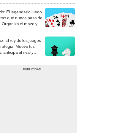
rio: El legendario juego
rtas que nunca pasa de
 Organiza el mazo y
stra tu habilidad.
z: El rey de los juegos
trategia. Mueve tus
, anticipa al rival y
gue el jaque mate.