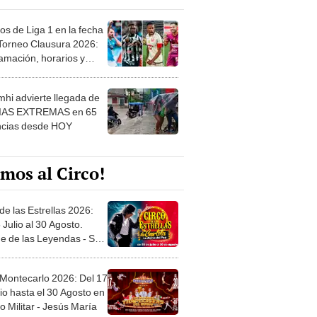
os de Liga 1 en la fecha
 Torneo Clausura 2026:
amación, horarios y
 ver
hi advierte llegada de
IAS EXTREMAS en 65
ncias desde HOY
mos al Circo!
de las Estrellas 2026:
 Julio al 30 Agosto.
e de las Leyendas - San
l
 Montecarlo 2026: Del 17
io hasta el 30 Agosto en
o Militar - Jesús María