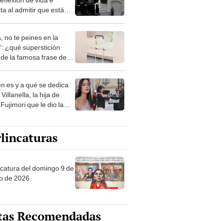
ta al admitir que está
ando la muerte: "Este
o se pudre"
, no te peines en la
: ¿qué superstición
de la famosa frase de
nanitos Verdes?
n es y a qué se dedica
Villanella, la hija de
Fujimori que le dio la
 a nivel nacional?
lincaturas
ncatura del domingo 9 de
o de 2026
tas Recomendadas