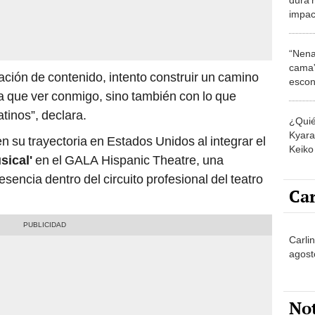
impac
esper
cuerp
“Nena
cama”
ación de contenido, intento construir un camino
escon
ga que ver conmigo, sino también con lo que
los E
tinos”, declara.
¿Quié
Kyara 
 su trayectoria en Estados Unidos al integrar el
Keiko 
sical'
en el GALA Hispanic Theatre, una
contra
sencia dentro del circuito profesional del teatro
Car
Carli
agost
No