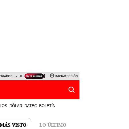
ERIADOS
KEIKO FUJIMORI
NALDY SALDAÑA
INICIAR SESIÓN
JAVIER MILEI
PARTIDOS DE
LOS
DÓLAR
DATEC
BOLETÍN
 MÁS VISTO
LO ÚLTIMO