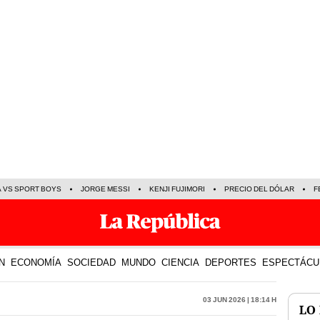
A VS SPORT BOYS
JORGE MESSI
KENJI FUJIMORI
PRECIO DEL DÓLAR
F
N
ECONOMÍA
SOCIEDAD
MUNDO
CIENCIA
DEPORTES
ESPECTÁCU
03 Jun 2026 | 18:14 h
LO