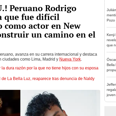
U.! Peruano Rodrigo
Juliá
 que fue difícil
mentir
Pozo 
jo como actor en New
no, n
onstruir un camino en el
Kenji
revela
que n
espos
eruano, avanza en su carrera internacional y destaca
proces
en ciudades como Lima, Madrid y
Nueva York
.
Óscar
Bella
 la dura razón por la que no tiene hijos con su esposa
propu
tras 
 de La Bella Luz, reaparece tras denuncia de Naldy
tocam
Jeffe
tipo d
regal
joven
hago 