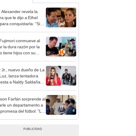
n Alexander revela la
a que le dijo a Ethel
1
para conquistarla: “Si
o hubiéramos salido”
 Fujimori conmueve al
r la dura razón por la
2
o tiene hijos con su
a Erika Muñóz: "El
o judicial"
 Jr., nuevo dueño de La
 Luz, lanza tentadora
3
esta a Naldy Saldaña
denuncia por
ientos: “Va a haber otro
rson Farfán sorprende al
e ley”
arle un departamento a
4
 promesa del fútbol: "Lo
de corazón"