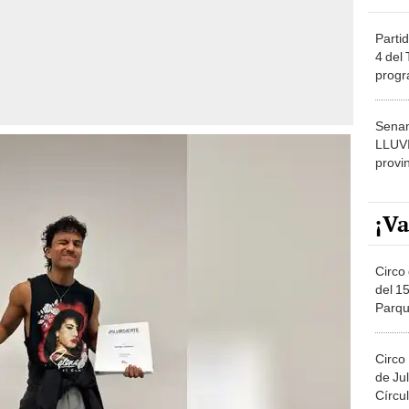
Partid
4 del
progr
dónde
Senam
LLUV
provi
¡Va
Circo 
del 15
Parqu
Migue
Circo
de Jul
Círcul