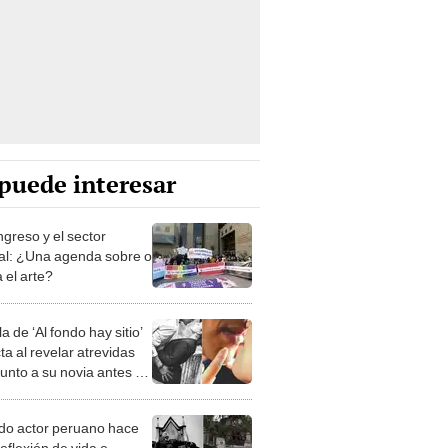
puede interesar
ngreso y el sector
ral: ¿Una agenda sobre o
 el arte?
la de ‘Al fondo hay sitio’
a al revelar atrevidas
junto a su novia antes de
se
do actor peruano hace
eflexión de vida e