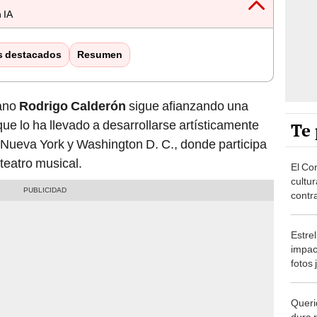
 IA
s destacados
Resumen
uano
Rodrigo Calderón
sigue afianzando una
ue lo ha llevado a desarrollarse artísticamente
Te 
Nueva York y Washington D. C., donde participa
teatro musical.
El Co
cultu
contra
Estrel
impact
fotos 
casar
Queri
dura r