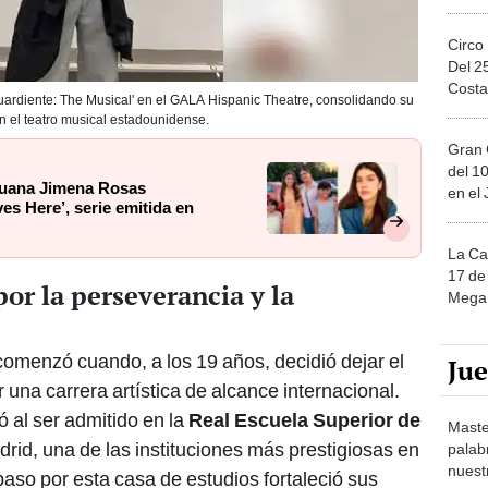
Circo
Del 2
Costa
Aguardiente: The Musical' en el GALA Hispanic Theatre, consolidando su
n el teatro musical estadounidense.
Gran 
del 10
eruana Jimena Rosas
en el
ves Here’, serie emitida en
La Ca
17 de 
or la perseverancia y la
Mega 
comenzó cuando, a los 19 años, decidió dejar el
Ju
 una carrera artística de alcance internacional.
 al ser admitido en la
Real Escuela Superior de
Maste
rid, una de las instituciones más prestigiosas en
palab
nuest
aso por esta casa de estudios fortaleció sus