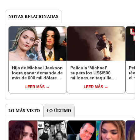
NOTAS RELACIONADAS
Hija de Michael Jackson
Película ‘Michael’
Pelíc
logra ganar demanda de
supera los US$/500
récor
más de 600 mil dólares
millones en taquilla
el mi
contra ejecutores de la
mundial y se convierte
espec
LEER MÁS
LEER MÁS
herencia de su padre
en el biopic musical más
taqui
exitoso de Estados
naci
unidos
LO MÁS VISTO
LO ÚLTIMO