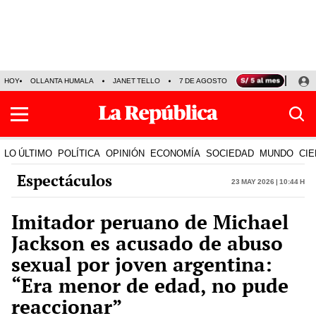
HOY
OLLANTA HUMALA
JANET TELLO
7 DE AGOSTO
TINKA RESULTADOS
LO ÚLTIMO
POLÍTICA
OPINIÓN
ECONOMÍA
SOCIEDAD
MUNDO
CIE
Espectáculos
23 May 2026 | 10:44 h
Imitador peruano de Michael
Jackson es acusado de abuso
sexual por joven argentina:
“Era menor de edad, no pude
reaccionar”