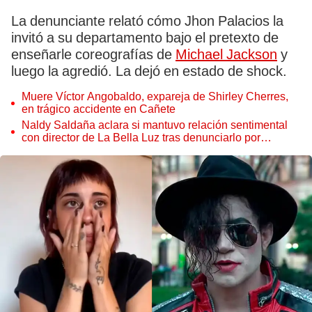
La denunciante relató cómo Jhon Palacios la
invitó a su departamento bajo el pretexto de
enseñarle coreografías de
Michael Jackson
y
luego la agredió. La dejó en estado de shock.
Muere Víctor Angobaldo, expareja de Shirley Cherres,
en trágico accidente en Cañete
Naldy Saldaña aclara si mantuvo relación sentimental
con director de La Bella Luz tras denunciarlo por
tocamientos: “Me parece muy bajo”