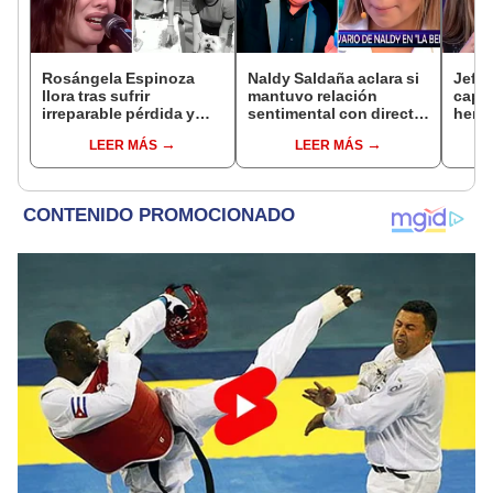
Rosángela Espinoza
Naldy Saldaña aclara si
Jeffe
llora tras sufrir
mantuvo relación
capta
irreparable pérdida y
sentimental con director
herm
comparte desgarrador
de La Bella Luz tras
Ramí
LEER MÁS
LEER MÁS
mensaje: "Descansa en
denunciarlo por
Kanas
paz, mi bebé"
tocamientos: “Me
tien
parece muy bajo”