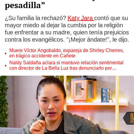
pesadilla”
¿Su familia la rechazó?
Katy Jara
contó que su
mayor miedo al dejar la cumbia por la religión
fue enfrentar a su madre, quien tenía prejuicios
contra los evangélicos. "¡Mejor ándate!", le dijo.
Muere Víctor Angobaldo, expareja de Shirley Cherres,
en trágico accidente en Cañete
Naldy Saldaña aclara si mantuvo relación sentimental
con director de La Bella Luz tras denunciarlo por
tocamientos: “Me parece muy bajo”