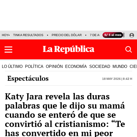
HOY
TINKA RESULTADOS
PRECIO DEL DÓLAR
7 DE AGOSTO
OLLANTA H
LO ÚLTIMO
POLÍTICA
OPINIÓN
ECONOMÍA
SOCIEDAD
MUNDO
CIE
Espectáculos
18 May 2026 | 8:42 h
Katy Jara revela las duras
palabras que le dijo su mamá
cuando se enteró de que se
convirtió al cristianismo: “Te
has convertido en mi peor