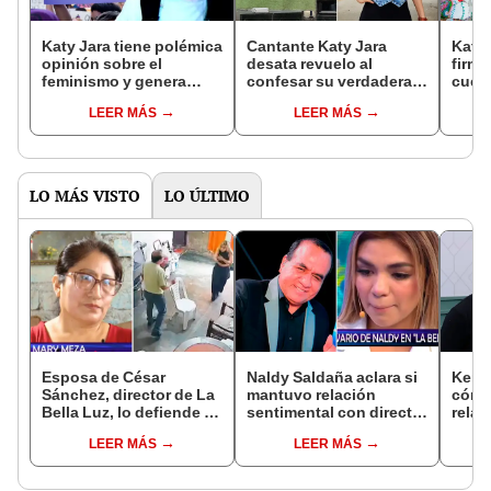
Katy Jara tiene polémica
Cantante Katy Jara
Katy
opinión sobre el
desata revuelo al
firme
feminismo y genera
confesar su verdadera
cues
controversia: "La mujer
edad, pero usuarios no
conve
LEER MÁS
LEER MÁS
debe ser compañera
le creen: “¿Tan rápido
crist
idónea del varón"
pasan los años?”
mi n
vida”
LO MÁS VISTO
LO ÚLTIMO
Esposa de César
Naldy Saldaña aclara si
Kenji
Sánchez, director de La
mantuvo relación
cómo 
Bella Luz, lo defiende y
sentimental con director
relac
asegura que él confesó
de La Bella Luz tras
Fujim
LEER MÁS
LEER MÁS
relación clandestina
denunciarlo por
ausen
con Naldy Saldaña:
tocamientos: “Me
event
"Hace dos años"
parece muy bajo”
Érika