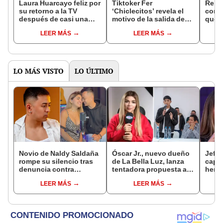
Laura Huarcayo feliz por
Tiktoker Fer
Rebe
su retorno a la TV
‘Chiclecitos’ revela el
confi
después de casi una
motivo de la salida de
qued
década y defiende el
Erick Elera de 'MQM': "
como
LEER MÁS
LEER MÁS
rating de ‘Mande quien
(Laura) No estaba tan
'Man
mande’: “Quiero
contenta"
"No 
recuperar mi espacio”
acue
LO MÁS VISTO
LO ÚLTIMO
Novio de Naldy Saldaña
Óscar Jr., nuevo dueño
Jeffe
rompe su silencio tras
de La Bella Luz, lanza
capta
denuncia contra
tentadora propuesta a
herm
exdirector de La Bella
Naldy Saldaña tras
Ramí
LEER MÁS
LEER MÁS
Luz: "Tiene todo mi
denuncia por
Kanas
apoyo"
tocamientos: “Va a
tien
haber otro tipo de ley”