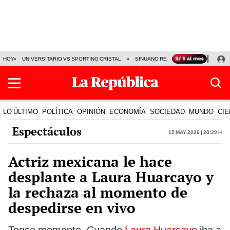
HOY
UNIVERSITARIO VS SPORTING CRISTAL
SINUANO RESULTADOS HOY
CA
LO ÚLTIMO
POLÍTICA
OPINIÓN
ECONOMÍA
SOCIEDAD
MUNDO
CIE
Espectáculos
15 May 2026 | 20:29 h
Actriz mexicana le hace
desplante a Laura Huarcayo y
la rechaza al momento de
despedirse en vivo