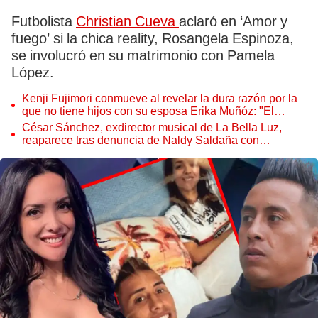
Futbolista
Christian Cueva
aclaró en ‘Amor y
fuego’ si la chica reality, Rosangela Espinoza,
se involucró en su matrimonio con Pamela
López.
Kenji Fujimori conmueve al revelar la dura razón por la
que no tiene hijos con su esposa Erika Muñóz: "El
proceso judicial"
César Sánchez, exdirector musical de La Bella Luz,
reaparece tras denuncia de Naldy Saldaña con
polémico pedido