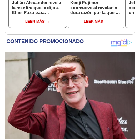
Julián Alexander revela
Kenji Fujimori
Jeffe
la mentira que le dijo a
conmueve al revelar la
sorpr
Ethel Pozo para
dura razón por la que no
un d
conquistarla: “Si no, no
tiene hijos con su
jove
LEER MÁS
LEER MÁS
hubiéramos salido”
esposa Erika Muñóz: "El
fútbo
proceso judicial"
cora