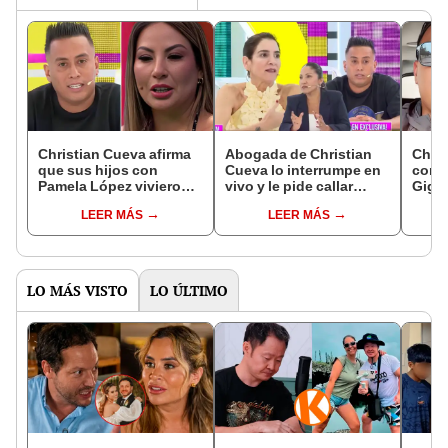
Christian Cueva afirma
Abogada de Christian
Chris
que sus hijos con
Cueva lo interrumpe en
confr
Pamela López vivieron
vivo y le pide callar
Gigi 
alienación parental y
sobre agresiones a
tras 
LEER MÁS
LEER MÁS
sorprende al mostrar
Pamela López: “Es parte
su re
prueba en ‘Amor y
de un proceso legal”
Franc
Fuego’
LO MÁS VISTO
LO ÚLTIMO