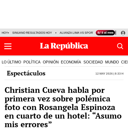
HOY
SINUANO RESULTADOS HOY
ALIANZA LIMA VS SPORT BOYS
JORGE MES
LO ÚLTIMO
POLÍTICA
OPINIÓN
ECONOMÍA
SOCIEDAD
MUNDO
CIE
Espectáculos
12 May 2026 | 8:33 h
Christian Cueva habla por
primera vez sobre polémica
foto con Rosangela Espinoza
en cuarto de un hotel: “Asumo
mis errores”