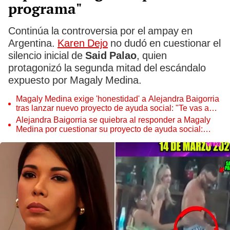
programa"
Continúa la controversia por el ampay en
Argentina.
Karen Dejo
no dudó en cuestionar el
silencio inicial de
Said Palao
, quien
protagonizó la segunda mitad del escándalo
expuesto por Magaly Medina.
Magaly Medina exige 'honestidad' a Alejandra Baigorria
tras lanzar nuevo proyecto de ayuda social: "Te vas a
embolsillar"
Alejandra Baigorria se quiebra al responder a Magaly
Medina por cuestionar su proyecto de ayuda social:
"Eso es maldad"