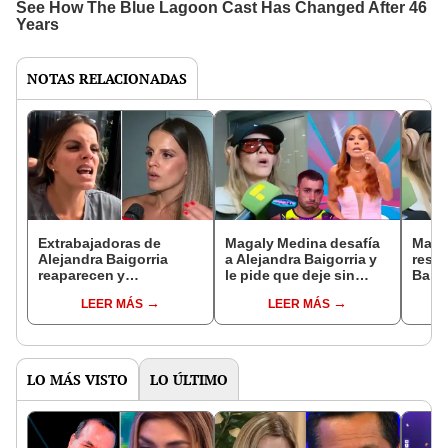
NOTAS RELACIONADAS
Extrabajadoras de
Magaly Medina desafía
Maga
Alejandra Baigorria
a Alejandra Baigorria y
respo
reaparecen y
le pide que deje sin
Baigo
sorprenden al revelar
trabajo a Said Palao en
contr
LEER MÁS
LEER MÁS
cómo las trató:
su empresa: “No sabe
preg
“Siempre estaré
qué hacer”
Palao
agradecida”
LO MÁS VISTO
LO ÚLTIMO