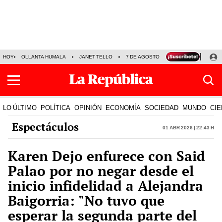
HOY
OLLANTA HUMALA
JANET TELLO
7 DE AGOSTO
TINKA RESULTADOS
LO ÚLTIMO
POLÍTICA
OPINIÓN
ECONOMÍA
SOCIEDAD
MUNDO
CIE
Espectáculos
01 Abr 2026 | 22:43 h
Karen Dejo enfurece con Said
Palao por no negar desde el
inicio infidelidad a Alejandra
Baigorria: "No tuvo que
esperar la segunda parte del