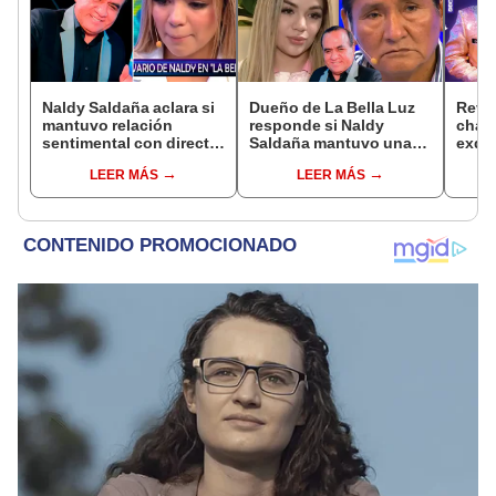
Naldy Saldaña aclara si
Dueño de La Bella Luz
Reve
mantuvo relación
responde si Naldy
chat
sentimental con director
Saldaña mantuvo una
exdir
de La Bella Luz tras
relación con el
Luz a
LEER MÁS
LEER MÁS
denunciarlo por
exdirector musical: “No
canta
tocamientos: “Me
me consta”
Salaz
parece muy bajo”
espe