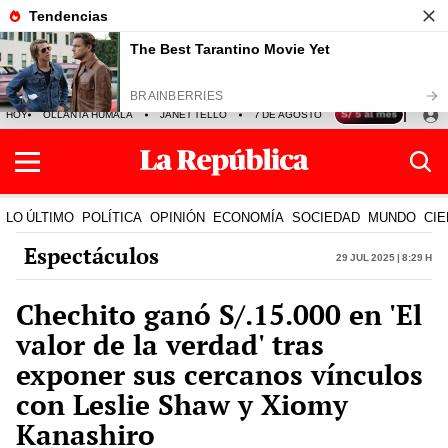
HOY
OLLANTA HUMALA
JANET TELLO
7 DE AGOSTO
TINKA RESULTADOS
LO ÚLTIMO
POLÍTICA
OPINIÓN
ECONOMÍA
SOCIEDAD
MUNDO
CIE
Espectáculos
29 Jul 2025 | 8:29 h
Chechito ganó S/.15.000 en 'El
valor de la verdad' tras
exponer sus cercanos vínculos
con Leslie Shaw y Xiomy
Kanashiro