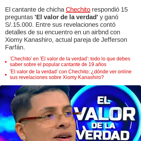
El cantante de chicha
Chechito
respondió 15
preguntas
'El valor de la verdad'
y ganó
S/.15.000. Entre sus revelaciones contó
detalles de su encuentro en un airbnd con
Xiomy Kanashiro, actual pareja de Jefferson
Farfán.
'Chechito' en 'El valor de la verdad': todo lo que debes
saber sobre el popular cantante de 19 años
'El valor de la verdad' con Chechito: ¿dónde ver online
sus revelaciones sobre Xiomy Kanashiro?